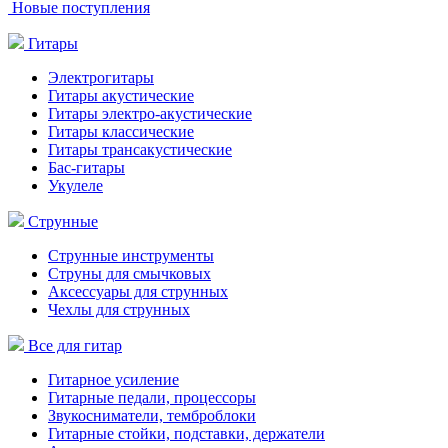
Новые поступления
Гитары
Электрогитары
Гитары акустические
Гитары электро-акустические
Гитары классические
Гитары трансакустические
Бас-гитары
Укулеле
Струнные
Струнные инструменты
Струны для смычковых
Аксессуары для струнных
Чехлы для струнных
Все для гитар
Гитарное усиление
Гитарные педали, процессоры
Звукосниматели, темброблоки
Гитарные стойки, подставки, держатели