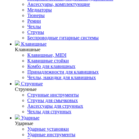
Аксессуары, комплектующие
Медиаторы
Тюнеры
Ремни
Чехлы
Струны
Беспроводные гитарные системы
Клавишные
Клавишные
Клавишные, MIDI
Клавишные стойки
Комбо для клавишных
Принадлежности для клавишных
Чехлы, накидки для клавишных
Струнные
Струнные
Струнные инструменты
Струны для смычковых
Аксессуары для струнных
Чехлы для струнных
Ударные
Ударные
Ударные установки
Ударные инструменты