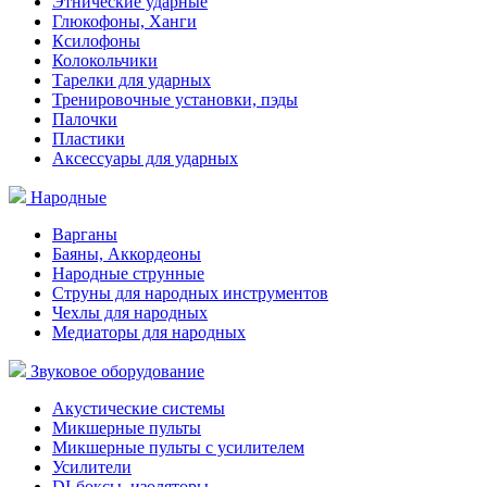
Этнические ударные
Глюкофоны, Ханги
Ксилофоны
Колокольчики
Тарелки для ударных
Тренировочные установки, пэды
Палочки
Пластики
Аксессуары для ударных
Народные
Варганы
Баяны, Аккордеоны
Народные струнные
Струны для народных инструментов
Чехлы для народных
Медиаторы для народных
Звуковое оборудование
Акустические системы
Микшерные пульты
Микшерные пульты с усилителем
Усилители
DI-боксы, изоляторы