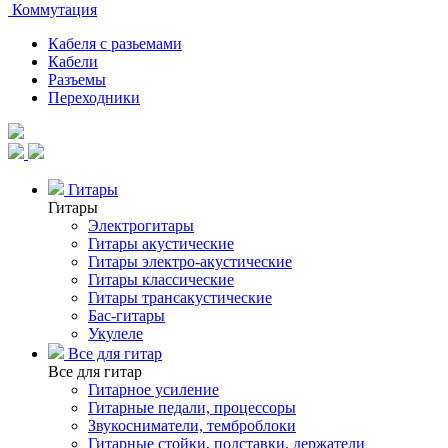
Коммутация
Кабеля с разьемами
Кабели
Разъемы
Переходники
Гитары
Гитары
Электрогитары
Гитары акустические
Гитары электро-акустические
Гитары классические
Гитары трансакустические
Бас-гитары
Укулеле
Все для гитар
Все для гитар
Гитарное усиление
Гитарные педали, процессоры
Звукосниматели, темброблоки
Гитарные стойки, подставки, держатели