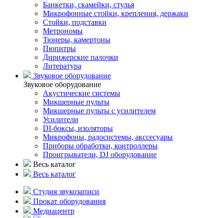
Банкетки, скамейки, стулья
Микрофонные стойки, крепления, держаки
Стойки, подставки
Метрономы
Тюнеры, камертоны
Пюпитры
Дирижерские палочки
Литература
Звуковое оборудование
Звуковое оборудование
Акустические системы
Микшерные пульты
Микшерные пульты с усилителем
Усилители
DI-боксы, изоляторы
Микрофоны, радосистемы, акссесуары
Приборы обработки, контроллеры
Проигрыватели, DJ оборудование
Весь каталог
Весь каталог
Студия звукозаписи
Прокат оборудования
Медиацентр