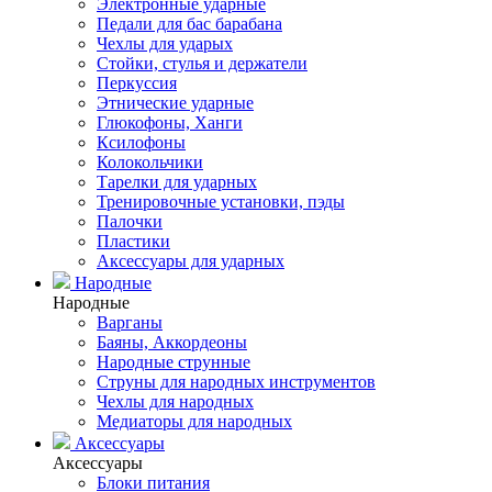
Электронные ударные
Педали для бас барабана
Чехлы для ударых
Стойки, стулья и держатели
Перкуссия
Этнические ударные
Глюкофоны, Ханги
Ксилофоны
Колокольчики
Тарелки для ударных
Тренировочные установки, пэды
Палочки
Пластики
Аксессуары для ударных
Народные
Народные
Варганы
Баяны, Аккордеоны
Народные струнные
Струны для народных инструментов
Чехлы для народных
Медиаторы для народных
Аксессуары
Аксессуары
Блоки питания