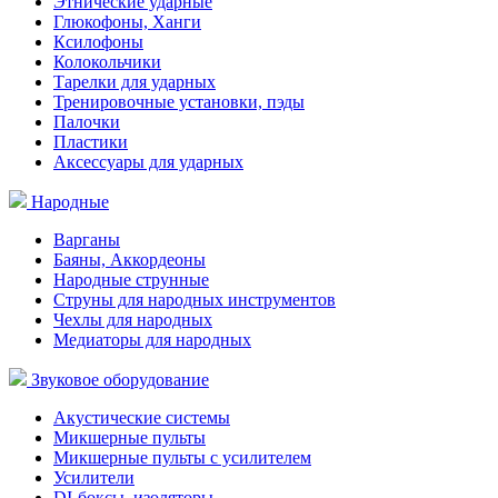
Этнические ударные
Глюкофоны, Ханги
Ксилофоны
Колокольчики
Тарелки для ударных
Тренировочные установки, пэды
Палочки
Пластики
Аксессуары для ударных
Народные
Варганы
Баяны, Аккордеоны
Народные струнные
Струны для народных инструментов
Чехлы для народных
Медиаторы для народных
Звуковое оборудование
Акустические системы
Микшерные пульты
Микшерные пульты с усилителем
Усилители
DI-боксы, изоляторы