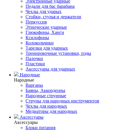
Электронные ударные
Педали для бас барабана
Чехлы для ударых
Стойки, стулья и держатели
Перкуссия
Этнические ударные
Глюкофоны, Ханги
Ксилофоны
Колокольчики
Тарелки для ударных
Тренировочные установки, пэды
Палочки
Пластики
Аксессуары для ударных
Народные
Народные
Варганы
Баяны, Аккордеоны
Народные струнные
Струны для народных инструментов
Чехлы для народных
Медиаторы для народных
Аксессуары
Аксессуары
Блоки питания