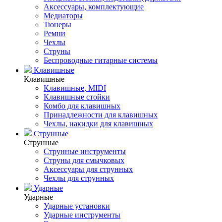
Аксессуары, комплектующие
Медиаторы
Тюнеры
Ремни
Чехлы
Струны
Беспроводные гитарные системы
Клавишные
Клавишные
Клавишные, MIDI
Клавишные стойки
Комбо для клавишных
Принадлежности для клавишных
Чехлы, накидки для клавишных
Струнные
Струнные
Струнные инструменты
Струны для смычковых
Аксессуары для струнных
Чехлы для струнных
Ударные
Ударные
Ударные установки
Ударные инструменты