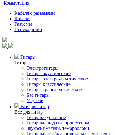
Коммутация
Кабеля с разьемами
Кабели
Разъемы
Переходники
Гитары
Гитары
Электрогитары
Гитары акустические
Гитары электро-акустические
Гитары классические
Гитары трансакустические
Бас-гитары
Укулеле
Все для гитар
Все для гитар
Гитарное усиление
Гитарные педали, процессоры
Звукосниматели, темброблоки
Гитарные стойки, подставки, держатели