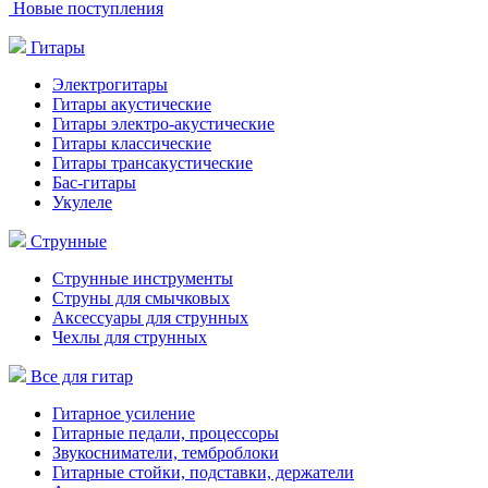
Новые поступления
Гитары
Электрогитары
Гитары акустические
Гитары электро-акустические
Гитары классические
Гитары трансакустические
Бас-гитары
Укулеле
Струнные
Струнные инструменты
Струны для смычковых
Аксессуары для струнных
Чехлы для струнных
Все для гитар
Гитарное усиление
Гитарные педали, процессоры
Звукосниматели, темброблоки
Гитарные стойки, подставки, держатели