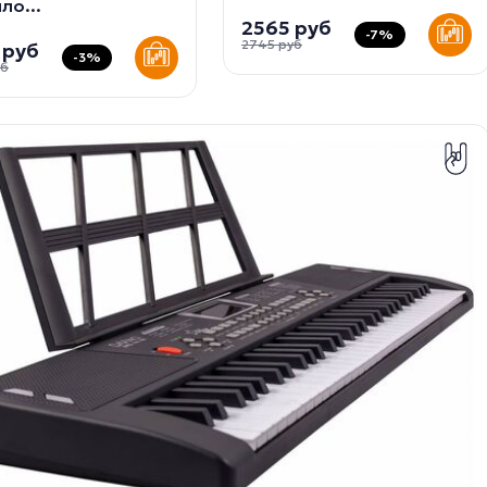
ло...
2565 руб
-7%
2745 руб
 руб
-3%
уб