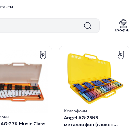
нтакты
Профи
Ксилофоны
фоны
Angel AG-25N3
 AG-27K Music Class
металлофон (глокен...