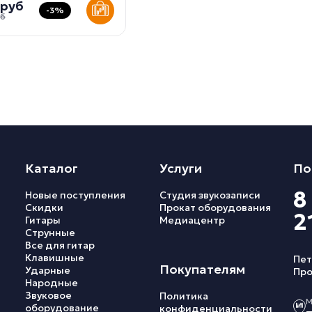
 руб
-3%
уб
Каталог
Услуги
По
8
Новые поступления
Студия звукозаписи
Скидки
Прокат оборудования
2
Гитары
Медиацентр
Струнные
Все для гитар
Клавишные
Пет
Покупателям
Ударные
Про
Народные
Звуковое
Политика
М
оборудование
конфиденциальности