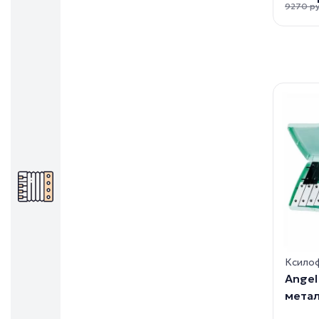
9270 р
Ксило
Angel
метал