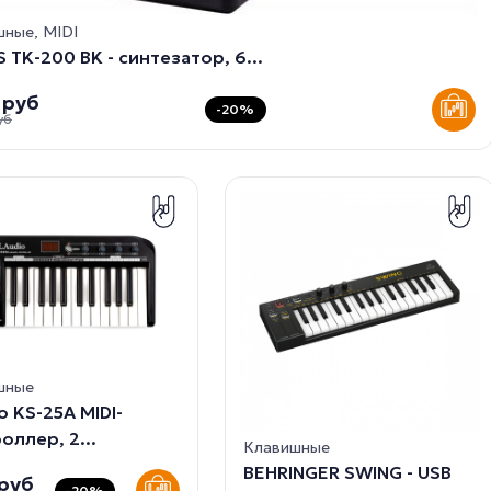
ные, MIDI
S TK-200 BK - синтезатор, 6...
 руб
-20%
уб
шные
o KS-25A MIDI-
оллер, 2...
Клавишные
BEHRINGER SWING - USB
 руб
-20%