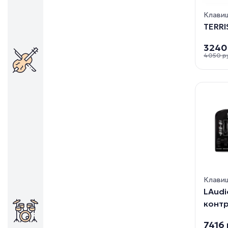
Клавиш
TERRI
3240
4050 р
Клави
LAudi
контр
7416