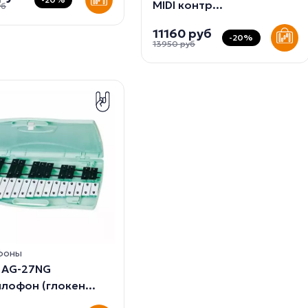
MIDI контр...
уб
11160 руб
-20%
13950 руб
фоны
 AG-27NG
лофон (глокен...