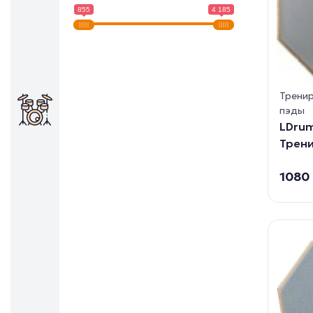
855
4 185
Тренир
пэды
LDru
Трени
1080