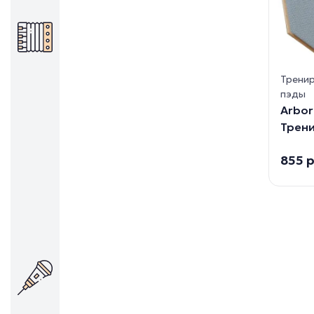
Тренир
пэды
Arbor
Трени
855 