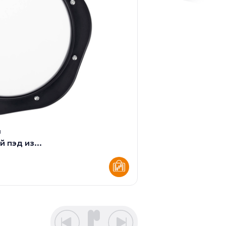
ы
 пэд из...