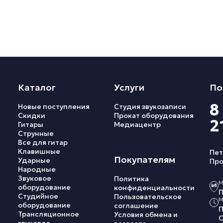
Каталог
Услуги
По
8
Новые поступления
Студия звукозаписи
Скидки
Прокат оборудования
2
Гитары
Медиацентр
Струнные
Все для гитар
Клавишные
Пет
Покупателям
Ударные
Про
Народные
Звуковое
Политика
М
оборудование
конфиденциальности
П
Студийное
Пользовательское
М
оборудование
соглашение
П
Трансляционное
Условия обмена и
С