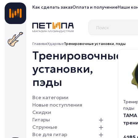
Как сделать заказ
Оплата и получение
Наши ко
Главная
Ударные
Тренировочные установки, пэды
Тренировочные
установки,
пэды
Все категории
Тренир
Новые поступления
пэды
Скидки
TAMA 
Гитары
трени
Струнные
Все для гитар
4185