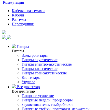
Коммутация
Кабеля с разьемами
Кабели
Разъемы
Переходники
Гитары
Гитары
Электрогитары
Гитары акустические
Гитары электро-акустические
Гитары классические
Гитары трансакустические
Бас-гитары
Укулеле
Все для гитар
Все для гитар
Гитарное усиление
Гитарные педали, процессоры
Звукосниматели, темброблоки
Гитарные стойки, подставки, держатели