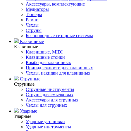
Аксессуары, комплектующие
Медиаторы
Тюнеры
Ремни
Чехлы
Струны
Беспроводные гитарные системы
Клавишные
Клавишные
Клавишные, MIDI
Клавишные стойки
Комбо для клавишных
Принадлежности для клавишных
Чехлы, накидки для клавишных
Струнные
Струнные
Струнные инструменты
Струны для смычковых
Аксессуары для струнных
Чехлы для струнных
Ударные
Ударные
Ударные установки
Ударные инструменты