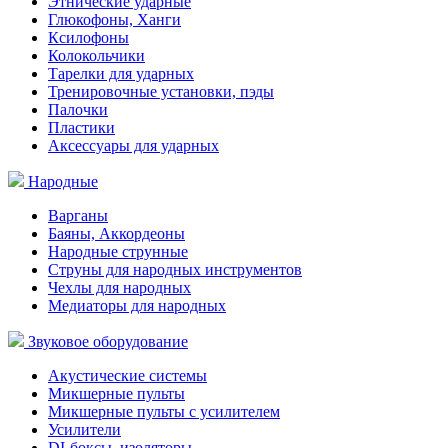
Этнические ударные
Глюкофоны, Ханги
Ксилофоны
Колокольчики
Тарелки для ударных
Тренировочные установки, пэды
Палочки
Пластики
Аксессуары для ударных
Народные
Варганы
Баяны, Аккордеоны
Народные струнные
Струны для народных инструментов
Чехлы для народных
Медиаторы для народных
Звуковое оборудование
Акустические системы
Микшерные пульты
Микшерные пульты с усилителем
Усилители
DI-боксы, изоляторы