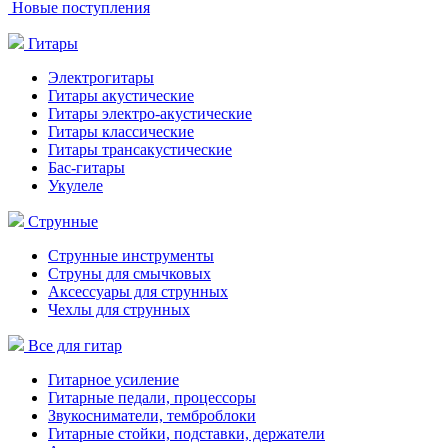
Новые поступления
Гитары
Электрогитары
Гитары акустические
Гитары электро-акустические
Гитары классические
Гитары трансакустические
Бас-гитары
Укулеле
Струнные
Струнные инструменты
Струны для смычковых
Аксессуары для струнных
Чехлы для струнных
Все для гитар
Гитарное усиление
Гитарные педали, процессоры
Звукосниматели, темброблоки
Гитарные стойки, подставки, держатели