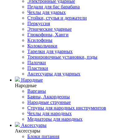
Электронные ударные
Педали для бас барабана
Чехлы для ударых
Стойки, стулья и держатели
Перкуссия
Этнические ударные
Глюкофоны, Ханги
Ксилофоны
Колокольчики
Тарелки для ударных
Тренировочные установки, пэды
Палочки
Пластики
Аксессуары для ударных
Народные
Народные
Варганы
Баяны, Аккордеоны
Народные струнные
Струны для народных инструментов
Чехлы для народных
Медиаторы для народных
Аксессуары
Аксессуары
Блоки питания