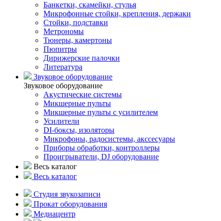
Банкетки, скамейки, стулья
Микрофонные стойки, крепления, держаки
Стойки, подставки
Метрономы
Тюнеры, камертоны
Пюпитры
Дирижерские палочки
Литература
Звуковое оборудование
Звуковое оборудование
Акустические системы
Микшерные пульты
Микшерные пульты с усилителем
Усилители
DI-боксы, изоляторы
Микрофоны, радосистемы, акссесуары
Приборы обработки, контроллеры
Проигрыватели, DJ оборудование
Весь каталог
Весь каталог
Студия звукозаписи
Прокат оборудования
Медиацентр