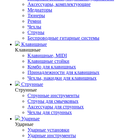
Аксессуары, комплектующие
Медиаторы
Тюнеры
Ремни
Чехлы
Струны
Беспроводные гитарные системы
Клавишные
Клавишные
Клавишные, MIDI
Клавишные стойки
Комбо для клавишных
Принадлежности для клавишных
Чехлы, накидки для клавишных
Струнные
Струнные
Струнные инструменты
Струны для смычковых
Аксессуары для струнных
Чехлы для струнных
Ударные
Ударные
Ударные установки
Ударные инструменты