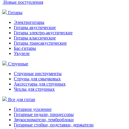
Новые поступления
Гитары
Электрогитары
Гитары акустические
Гитары электро-акустические
Гитары классические
Гитары трансакустические
Бас-гитары
Укулеле
Струнные
Струнные инструменты
Струны для смычковых
Аксессуары для струнных
Чехлы для струнных
Все для гитар
Гитарное усиление
Гитарные педали, процессоры
Звукосниматели, темброблоки
Гитарные стойки, подставки, держатели