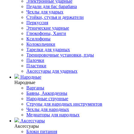
Электронные ударные
Педали для бас барабана
Чехлы для ударых
Стойки, стулья и держатели
Перкуссия
Этнические ударные
Глюкофоны, Ханги
Ксилофоны
Колокольчики
Тарелки для ударных
Тренировочные установки, пэды
Палочки
Пластики
Аксессуары для ударных
Народные
Народные
Варганы
Баяны, Аккордеоны
Народные струнные
Струны для народных инструментов
Чехлы для народных
Медиаторы для народных
Аксессуары
Аксессуары
Блоки питания