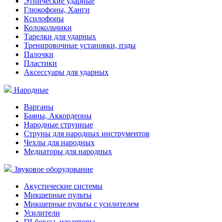
Этнические ударные
Глюкофоны, Ханги
Ксилофоны
Колокольчики
Тарелки для ударных
Тренировочные установки, пэды
Палочки
Пластики
Аксессуары для ударных
Народные
Варганы
Баяны, Аккордеоны
Народные струнные
Струны для народных инструментов
Чехлы для народных
Медиаторы для народных
Звуковое оборудование
Акустические системы
Микшерные пульты
Микшерные пульты с усилителем
Усилители
DI-боксы, изоляторы