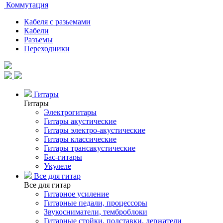
Коммутация
Кабеля с разьемами
Кабели
Разъемы
Переходники
Гитары
Гитары
Электрогитары
Гитары акустические
Гитары электро-акустические
Гитары классические
Гитары трансакустические
Бас-гитары
Укулеле
Все для гитар
Все для гитар
Гитарное усиление
Гитарные педали, процессоры
Звукосниматели, темброблоки
Гитарные стойки, подставки, держатели