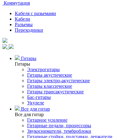
Коммутация
Кабеля с разьемами
Кабели
Разъемы
Переходники
Гитары
Гитары
Электрогитары
Гитары акустические
Гитары электро-акустические
Гитары классические
Гитары трансакустические
Бас-гитары
Укулеле
Все для гитар
Все для гитар
Гитарное усиление
Гитарные педали, процессоры
Звукосниматели, темброблоки
Гитарные стойки, подставки, держатели