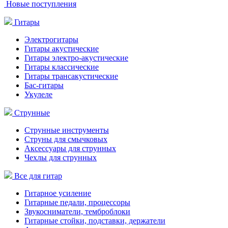
Новые поступления
Гитары
Электрогитары
Гитары акустические
Гитары электро-акустические
Гитары классические
Гитары трансакустические
Бас-гитары
Укулеле
Струнные
Струнные инструменты
Струны для смычковых
Аксессуары для струнных
Чехлы для струнных
Все для гитар
Гитарное усиление
Гитарные педали, процессоры
Звукосниматели, темброблоки
Гитарные стойки, подставки, держатели