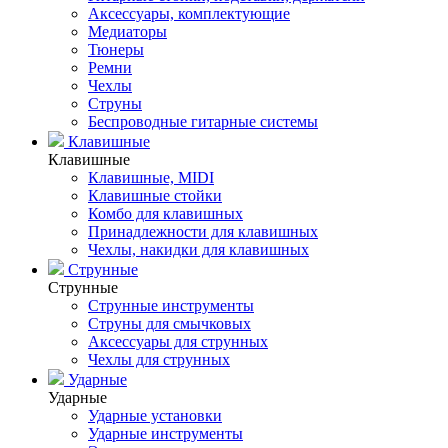
Аксессуары, комплектующие
Медиаторы
Тюнеры
Ремни
Чехлы
Струны
Беспроводные гитарные системы
Клавишные
Клавишные
Клавишные, MIDI
Клавишные стойки
Комбо для клавишных
Принадлежности для клавишных
Чехлы, накидки для клавишных
Струнные
Струнные
Струнные инструменты
Струны для смычковых
Аксессуары для струнных
Чехлы для струнных
Ударные
Ударные
Ударные установки
Ударные инструменты