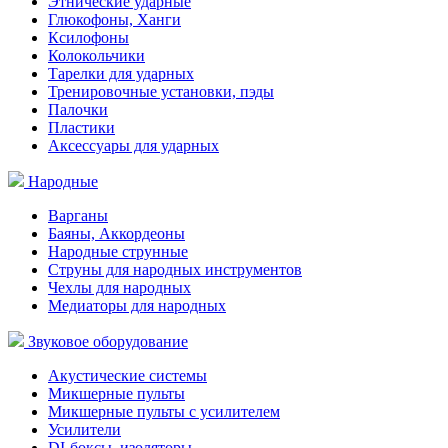
Этнические ударные
Глюкофоны, Ханги
Ксилофоны
Колокольчики
Тарелки для ударных
Тренировочные установки, пэды
Палочки
Пластики
Аксессуары для ударных
Народные
Варганы
Баяны, Аккордеоны
Народные струнные
Струны для народных инструментов
Чехлы для народных
Медиаторы для народных
Звуковое оборудование
Акустические системы
Микшерные пульты
Микшерные пульты с усилителем
Усилители
DI-боксы, изоляторы