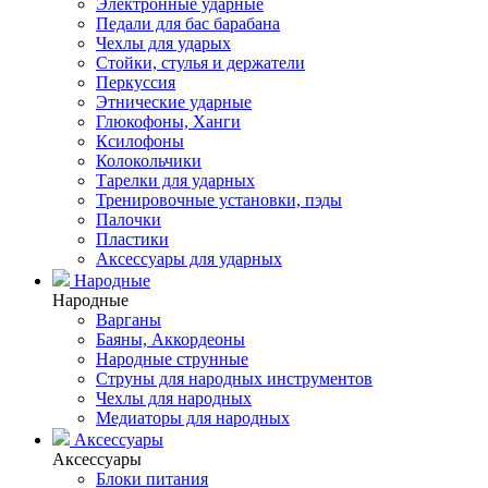
Электронные ударные
Педали для бас барабана
Чехлы для ударых
Стойки, стулья и держатели
Перкуссия
Этнические ударные
Глюкофоны, Ханги
Ксилофоны
Колокольчики
Тарелки для ударных
Тренировочные установки, пэды
Палочки
Пластики
Аксессуары для ударных
Народные
Народные
Варганы
Баяны, Аккордеоны
Народные струнные
Струны для народных инструментов
Чехлы для народных
Медиаторы для народных
Аксессуары
Аксессуары
Блоки питания