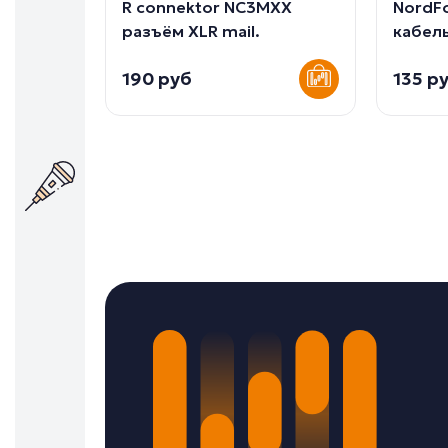
R connektor NC3MXX
NordF
разъём XLR mail.
кабель
190 руб
135 р