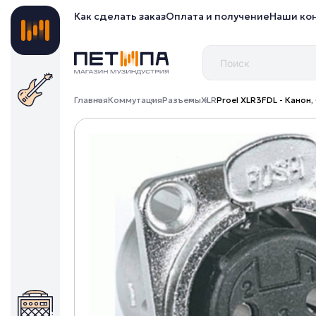
Как сделать заказ
Оплата и получение
Наши ко
Главная
Коммутация
Разъемы
XLR
Proel XLR3FDL - Канон, 