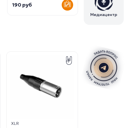
190 руб
Медиацентр
XLR
Neutrik NC3MX(X)
папа -...
XLR