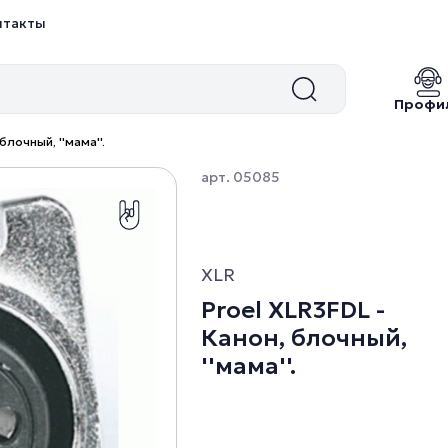
нтакты
Профи
блочный, ''мама''.
арт. 05085
XLR
Proel XLR3FDL -
Канон, блочный,
''мама''.