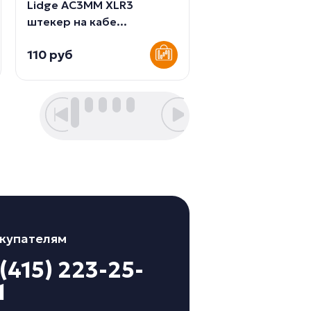
Lidge AC3MM XLR3
230 руб
штекер на кабе...
110 руб
купателям
 (415) 223-25-
1