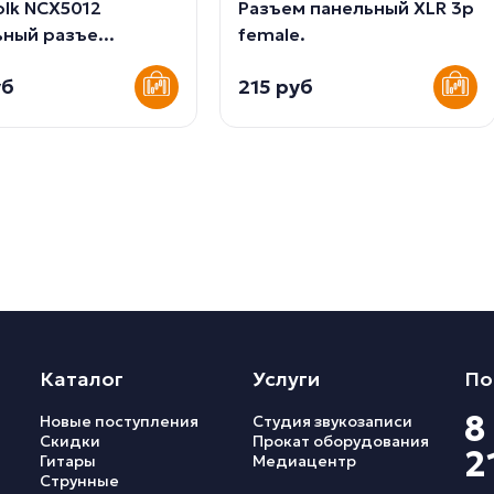
olk NCX5012
Разъем панельный XLR 3p
ный разъе...
female.
уб
215 руб
Каталог
Услуги
По
8
Новые поступления
Студия звукозаписи
Скидки
Прокат оборудования
2
Гитары
Медиацентр
Струнные