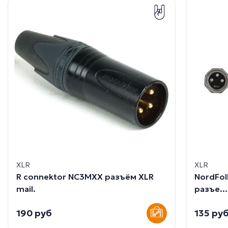
XLR
XLR
R connektor NC3MXX разъём XLR
NordFol
mail.
разъе...
190 руб
135 ру