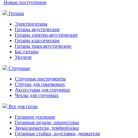
Новые поступления
Гитары
Электрогитары
Гитары акустические
Гитары электро-акустические
Гитары классические
Гитары трансакустические
Бас-гитары
Укулеле
Струнные
Струнные инструменты
Струны для смычковых
Аксессуары для струнных
Чехлы для струнных
Все для гитар
Гитарное усиление
Гитарные педали, процессоры
Звукосниматели, темброблоки
Гитарные стойки, подставки, держатели