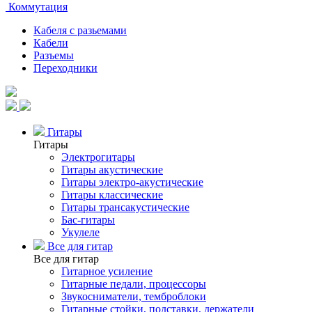
Коммутация
Кабеля с разьемами
Кабели
Разъемы
Переходники
Гитары
Гитары
Электрогитары
Гитары акустические
Гитары электро-акустические
Гитары классические
Гитары трансакустические
Бас-гитары
Укулеле
Все для гитар
Все для гитар
Гитарное усиление
Гитарные педали, процессоры
Звукосниматели, темброблоки
Гитарные стойки, подставки, держатели