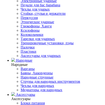
Электронные ударные
Педали для бас барабана
Чехлы для ударых
Стойки, стулья и держатели
Перкуссия
Этнические ударные
Глюкофоны, Ханги
Ксилофоны
Колокольчики
Тарелки для ударных
Тренировочные установки, пэды
Палочки
Пластики
Аксессуары для ударных
Народные
Народные
Варганы
Баяны, Аккордеоны
Народные струнные
Струны для народных инструментов
Чехлы для народных
Медиаторы для народных
Аксессуары
Аксессуары
Блоки питания