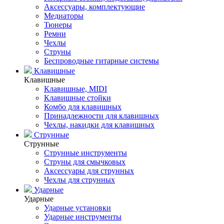
Аксессуары, комплектующие
Медиаторы
Тюнеры
Ремни
Чехлы
Струны
Беспроводные гитарные системы
Клавишные
Клавишные
Клавишные, MIDI
Клавишные стойки
Комбо для клавишных
Принадлежности для клавишных
Чехлы, накидки для клавишных
Струнные
Струнные
Струнные инструменты
Струны для смычковых
Аксессуары для струнных
Чехлы для струнных
Ударные
Ударные
Ударные установки
Ударные инструменты