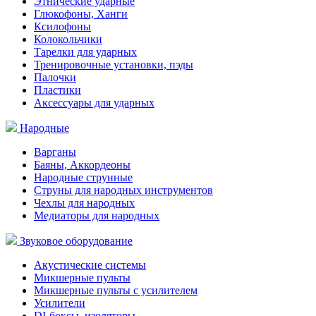
Этнические ударные
Глюкофоны, Ханги
Ксилофоны
Колокольчики
Тарелки для ударных
Тренировочные установки, пэды
Палочки
Пластики
Аксессуары для ударных
Народные
Варганы
Баяны, Аккордеоны
Народные струнные
Струны для народных инструментов
Чехлы для народных
Медиаторы для народных
Звуковое оборудование
Акустические системы
Микшерные пульты
Микшерные пульты с усилителем
Усилители
DI-боксы, изоляторы