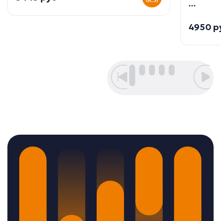
...
4950 р