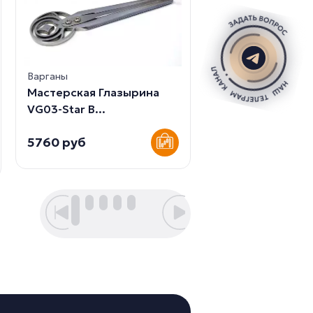
Варганы
Варганы
Мастерская Глазырина
Мастерская Гла
VG03-Star В...
HV17 Чехол ...
5760 руб
800 руб