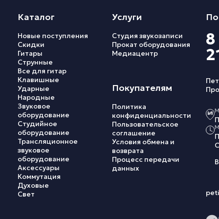
Каталог
Услуги
По
8
Новые поступления
Студия звукозаписи
Скидки
Прокат оборудования
2
Гитары
Медиацентр
Струнные
Все для гитар
Клавишные
Пет
Покупателям
Ударные
Про
Народные
Звуковое
Политика
М
оборудование
конфиденциальности
П
Студийное
Пользовательское
М
оборудование
соглашение
П
Трансляционное
Условия обмена и
С
звуковое
возврата
оборудование
Процесс передачи
В
Аксессуары
данных
Коммутация
Духовые
pet
Свет