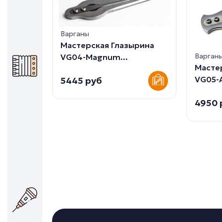
Варганы
Мастерская Глазырина
Варган
VG04-Magnum...
Масте
VG05-A
5445 руб
4950 