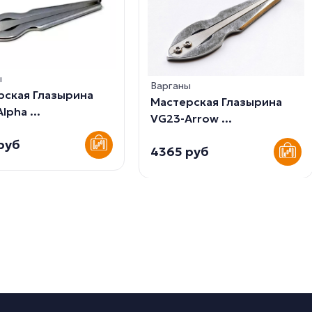
ы
Варганы
рская Глазырина
Мастерская Глазырина
lpha ...
VG23-Arrow ...
руб
4365 руб