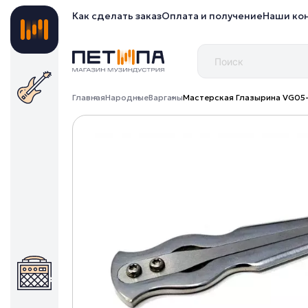
Как сделать заказ
Оплата и получение
Наши ко
Главная
Народные
Варганы
Мастерская Глазырина VG05-A