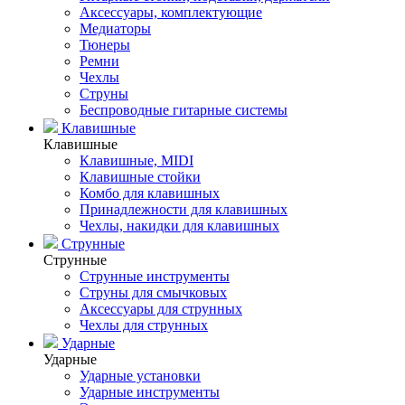
Аксессуары, комплектующие
Медиаторы
Тюнеры
Ремни
Чехлы
Струны
Беспроводные гитарные системы
Клавишные
Клавишные
Клавишные, MIDI
Клавишные стойки
Комбо для клавишных
Принадлежности для клавишных
Чехлы, накидки для клавишных
Струнные
Струнные
Струнные инструменты
Струны для смычковых
Аксессуары для струнных
Чехлы для струнных
Ударные
Ударные
Ударные установки
Ударные инструменты