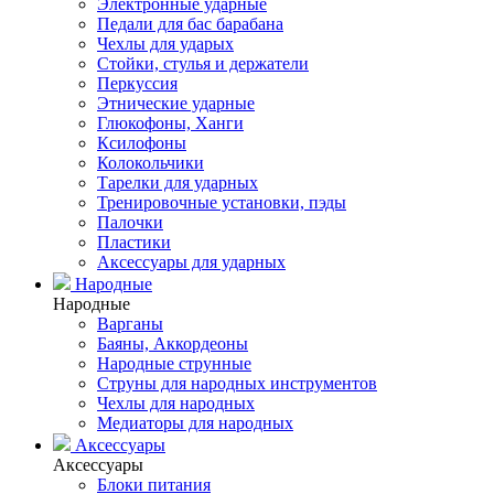
Электронные ударные
Педали для бас барабана
Чехлы для ударых
Стойки, стулья и держатели
Перкуссия
Этнические ударные
Глюкофоны, Ханги
Ксилофоны
Колокольчики
Тарелки для ударных
Тренировочные установки, пэды
Палочки
Пластики
Аксессуары для ударных
Народные
Народные
Варганы
Баяны, Аккордеоны
Народные струнные
Струны для народных инструментов
Чехлы для народных
Медиаторы для народных
Аксессуары
Аксессуары
Блоки питания