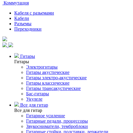
Коммутация
Кабеля с разьемами
Кабели
Разъемы
Переходники
Гитары
Гитары
Электрогитары
Гитары акустические
Гитары электро-акустические
Гитары классические
Гитары трансакустические
Бас-гитары
Укулеле
Все для гитар
Все для гитар
Гитарное усиление
Гитарные педали, процессоры
Звукосниматели, темброблоки
Гитарные стойки, подставки, держатели