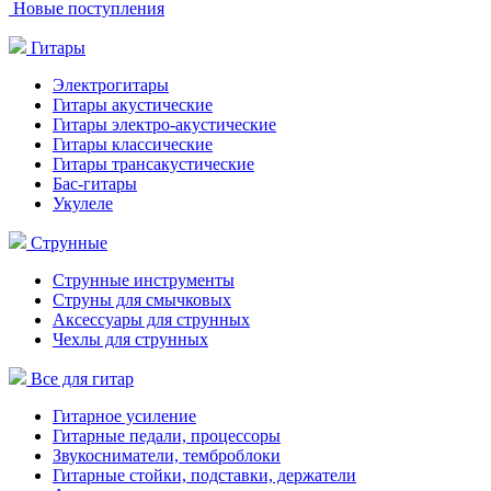
Новые поступления
Гитары
Электрогитары
Гитары акустические
Гитары электро-акустические
Гитары классические
Гитары трансакустические
Бас-гитары
Укулеле
Струнные
Струнные инструменты
Струны для смычковых
Аксессуары для струнных
Чехлы для струнных
Все для гитар
Гитарное усиление
Гитарные педали, процессоры
Звукосниматели, темброблоки
Гитарные стойки, подставки, держатели