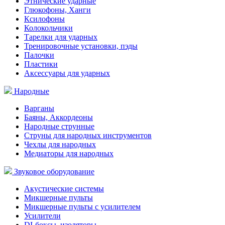
Этнические ударные
Глюкофоны, Ханги
Ксилофоны
Колокольчики
Тарелки для ударных
Тренировочные установки, пэды
Палочки
Пластики
Аксессуары для ударных
Народные
Варганы
Баяны, Аккордеоны
Народные струнные
Струны для народных инструментов
Чехлы для народных
Медиаторы для народных
Звуковое оборудование
Акустические системы
Микшерные пульты
Микшерные пульты с усилителем
Усилители
DI-боксы, изоляторы