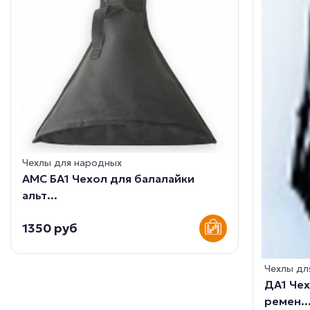
Чехлы для народных
AMC БА1 Чехол для балалайки
альт...
1350 руб
Чехлы дл
ДА1 Чех
ремен..