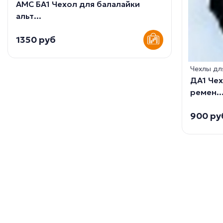
AMC БА1 Чехол для балалайки
альт...
1350 руб
Чехлы дл
ДА1 Чех
ремен..
900 ру