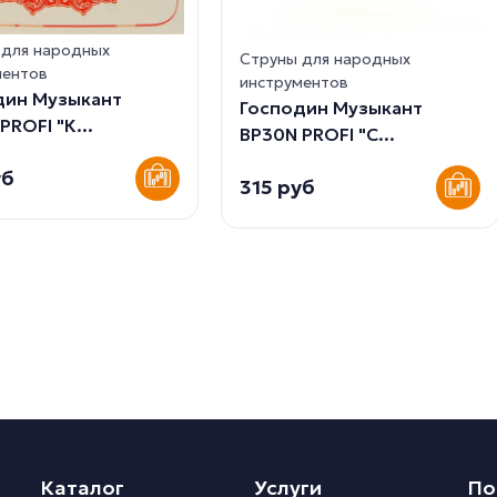
 для народных
Струны для народных
ментов
инструментов
дин Музыкант
Господин Музыкант
PROFI "К...
BP30N PROFI "С...
уб
315 руб
Каталог
Услуги
По