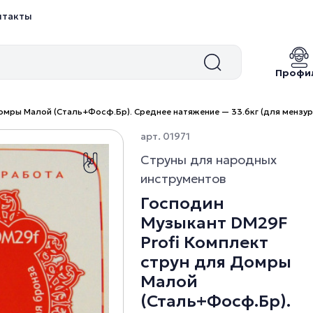
нтакты
Профи
омры Малой (Сталь+Фосф.Бр). Среднее натяжение — 33.6кг (для мензур
арт. 01971
Струны для народных
инструментов
Господин
Музыкант DM29F
Profi Комплект
струн для Домры
Малой
(Сталь+Фосф.Бр).