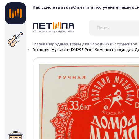
Как сделать заказ
Оплата и получение
Наши ко
Главная
Народные
Струны для народных инструментов
Господин Музыкант DM29F Profi Комплект струн для Д