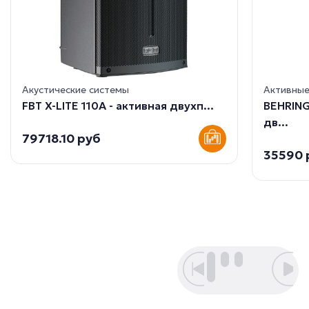
Акустические системы
Активны
FBT X-LITE 110A - активная двухп...
BEHRING
дв...
79718.10 руб
35590 