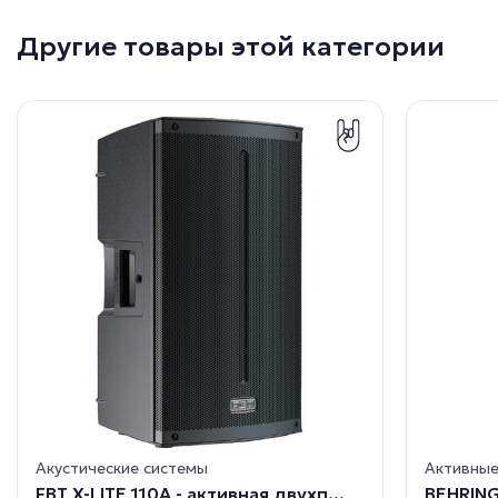
Другие товары этой категории
Акустические системы
Активны
FBT X-LITE 110A - активная двухп...
BEHRING