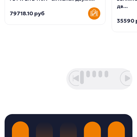
дв...
79718.10 руб
35590 