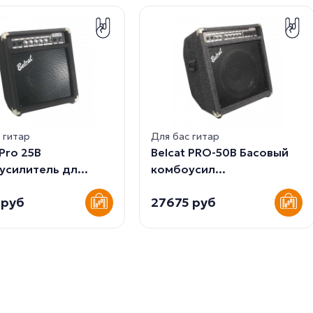
 гитар
Для бас гитар
 Pro 25B
Belcat PRO-50B Басовый
силитель дл...
комбоусил...
 руб
27675 руб