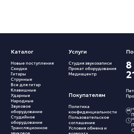
Каталог
Услуги
По
8
Новые поступления
Студия звукозаписи
Скидки
Прокат оборудования
2
Гитары
Медиацентр
Струнные
Все для гитар
Клавишные
Пет
Покупателям
Ударные
Про
Народные
Звуковое
Политика
М
оборудование
конфиденциальности
П
Студийное
Пользовательское
М
оборудование
соглашение
П
Трансляционное
Условия обмена и
С
звуковое
возврата