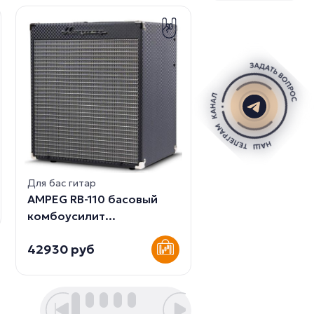
Для бас гитар
Nux Mighty-Bass
Басовый ком...
Для бас гитар
25695 руб
AMPEG RB-110 басовый
комбоусилит...
42930 руб