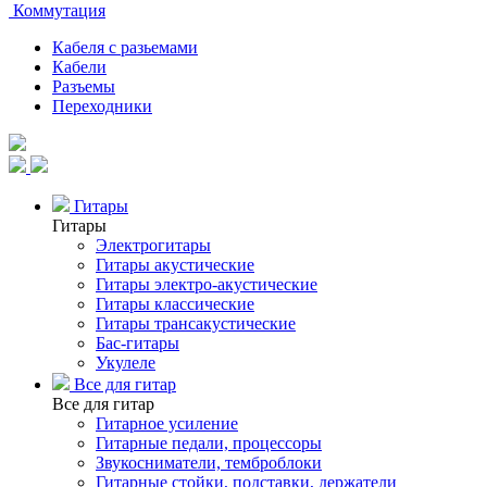
Коммутация
Кабеля с разьемами
Кабели
Разъемы
Переходники
Гитары
Гитары
Электрогитары
Гитары акустические
Гитары электро-акустические
Гитары классические
Гитары трансакустические
Бас-гитары
Укулеле
Все для гитар
Все для гитар
Гитарное усиление
Гитарные педали, процессоры
Звукосниматели, темброблоки
Гитарные стойки, подставки, держатели