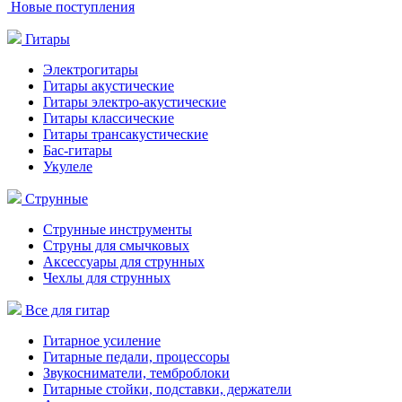
Новые поступления
Гитары
Электрогитары
Гитары акустические
Гитары электро-акустические
Гитары классические
Гитары трансакустические
Бас-гитары
Укулеле
Струнные
Струнные инструменты
Струны для смычковых
Аксессуары для струнных
Чехлы для струнных
Все для гитар
Гитарное усиление
Гитарные педали, процессоры
Звукосниматели, темброблоки
Гитарные стойки, подставки, держатели