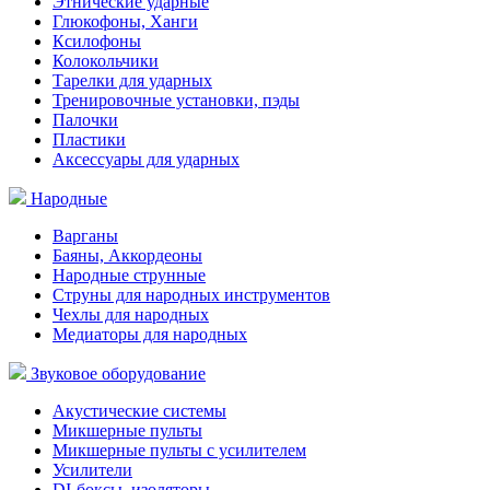
Этнические ударные
Глюкофоны, Ханги
Ксилофоны
Колокольчики
Тарелки для ударных
Тренировочные установки, пэды
Палочки
Пластики
Аксессуары для ударных
Народные
Варганы
Баяны, Аккордеоны
Народные струнные
Струны для народных инструментов
Чехлы для народных
Медиаторы для народных
Звуковое оборудование
Акустические системы
Микшерные пульты
Микшерные пульты с усилителем
Усилители
DI-боксы, изоляторы