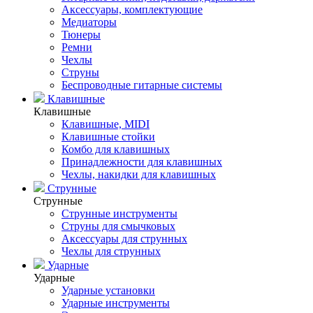
Аксессуары, комплектующие
Медиаторы
Тюнеры
Ремни
Чехлы
Струны
Беспроводные гитарные системы
Клавишные
Клавишные
Клавишные, MIDI
Клавишные стойки
Комбо для клавишных
Принадлежности для клавишных
Чехлы, накидки для клавишных
Струнные
Струнные
Струнные инструменты
Струны для смычковых
Аксессуары для струнных
Чехлы для струнных
Ударные
Ударные
Ударные установки
Ударные инструменты