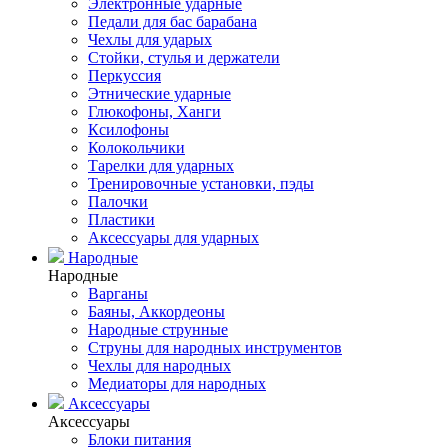
Электронные ударные
Педали для бас барабана
Чехлы для ударых
Стойки, стулья и держатели
Перкуссия
Этнические ударные
Глюкофоны, Ханги
Ксилофоны
Колокольчики
Тарелки для ударных
Тренировочные установки, пэды
Палочки
Пластики
Аксессуары для ударных
Народные
Народные
Варганы
Баяны, Аккордеоны
Народные струнные
Струны для народных инструментов
Чехлы для народных
Медиаторы для народных
Аксессуары
Аксессуары
Блоки питания