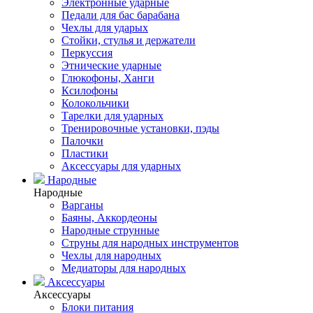
Электронные ударные
Педали для бас барабана
Чехлы для ударых
Стойки, стулья и держатели
Перкуссия
Этнические ударные
Глюкофоны, Ханги
Ксилофоны
Колокольчики
Тарелки для ударных
Тренировочные установки, пэды
Палочки
Пластики
Аксессуары для ударных
Народные
Народные
Варганы
Баяны, Аккордеоны
Народные струнные
Струны для народных инструментов
Чехлы для народных
Медиаторы для народных
Аксессуары
Аксессуары
Блоки питания