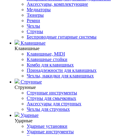
Аксессуары, комплектующие
Медиаторы
Тюнеры
Ремни
Чехлы
Струны
Беспроводные гитарные системы
Клавишные
Клавишные
Клавишные, MIDI
Клавишные стойки
Комбо для клавишных
Принадлежности для клавишных
Чехлы, накидки для клавишных
Струнные
Струнные
Струнные инструменты
Струны для смычковых
Аксессуары для струнных
Чехлы для струнных
Ударные
Ударные
Ударные установки
Ударные инструменты