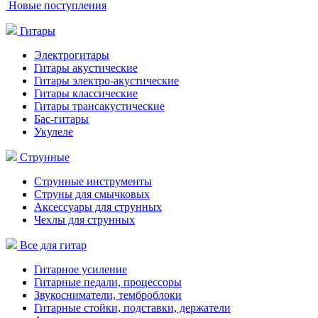
Новые поступления
Гитары
Электрогитары
Гитары акустические
Гитары электро-акустические
Гитары классические
Гитары трансакустические
Бас-гитары
Укулеле
Струнные
Струнные инструменты
Струны для смычковых
Аксессуары для струнных
Чехлы для струнных
Все для гитар
Гитарное усиление
Гитарные педали, процессоры
Звукосниматели, темброблоки
Гитарные стойки, подставки, держатели