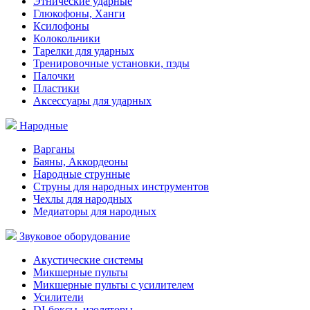
Этнические ударные
Глюкофоны, Ханги
Ксилофоны
Колокольчики
Тарелки для ударных
Тренировочные установки, пэды
Палочки
Пластики
Аксессуары для ударных
Народные
Варганы
Баяны, Аккордеоны
Народные струнные
Струны для народных инструментов
Чехлы для народных
Медиаторы для народных
Звуковое оборудование
Акустические системы
Микшерные пульты
Микшерные пульты с усилителем
Усилители
DI-боксы, изоляторы