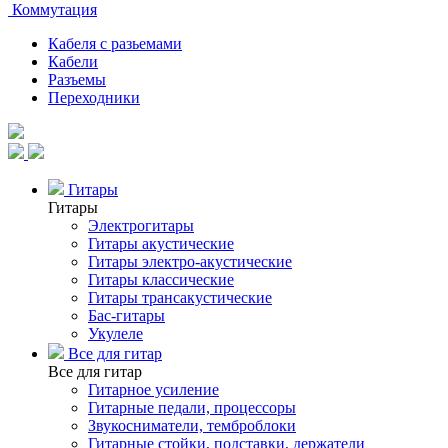
Коммутация
Кабеля с разьемами
Кабели
Разъемы
Переходники
Гитары
Гитары
Электрогитары
Гитары акустические
Гитары электро-акустические
Гитары классические
Гитары трансакустические
Бас-гитары
Укулеле
Все для гитар
Все для гитар
Гитарное усиление
Гитарные педали, процессоры
Звукосниматели, темброблоки
Гитарные стойки, подставки, держатели