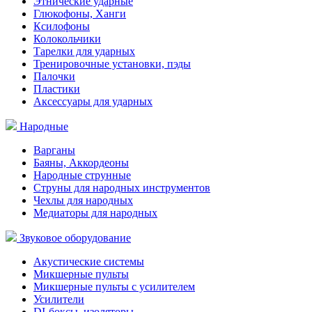
Этнические ударные
Глюкофоны, Ханги
Ксилофоны
Колокольчики
Тарелки для ударных
Тренировочные установки, пэды
Палочки
Пластики
Аксессуары для ударных
Народные
Варганы
Баяны, Аккордеоны
Народные струнные
Струны для народных инструментов
Чехлы для народных
Медиаторы для народных
Звуковое оборудование
Акустические системы
Микшерные пульты
Микшерные пульты с усилителем
Усилители
DI-боксы, изоляторы