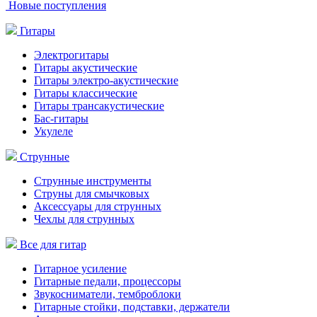
Новые поступления
Гитары
Электрогитары
Гитары акустические
Гитары электро-акустические
Гитары классические
Гитары трансакустические
Бас-гитары
Укулеле
Струнные
Струнные инструменты
Струны для смычковых
Аксессуары для струнных
Чехлы для струнных
Все для гитар
Гитарное усиление
Гитарные педали, процессоры
Звукосниматели, темброблоки
Гитарные стойки, подставки, держатели