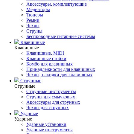
Аксессуары, комплектующие
Медиаторы
Тюнеры
Ремни
Чехлы
Струны
Беспроводные гитарные системы
Клавишные
Клавишные
Клавишные, MIDI
Клавишные стойки
Комбо для клавишных
Принадлежности для клавишных
Чехлы, накидки для клавишных
Струнные
Струнные
Струнные инструменты
Струны для смычковых
Аксессуары для струнных
Чехлы для струнных
Ударные
Ударные
Ударные установки
Ударные инструменты