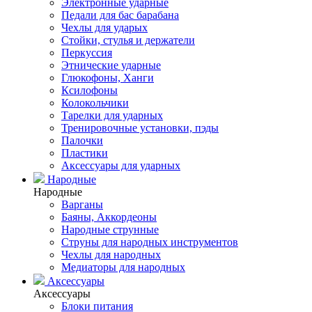
Электронные ударные
Педали для бас барабана
Чехлы для ударых
Стойки, стулья и держатели
Перкуссия
Этнические ударные
Глюкофоны, Ханги
Ксилофоны
Колокольчики
Тарелки для ударных
Тренировочные установки, пэды
Палочки
Пластики
Аксессуары для ударных
Народные
Народные
Варганы
Баяны, Аккордеоны
Народные струнные
Струны для народных инструментов
Чехлы для народных
Медиаторы для народных
Аксессуары
Аксессуары
Блоки питания