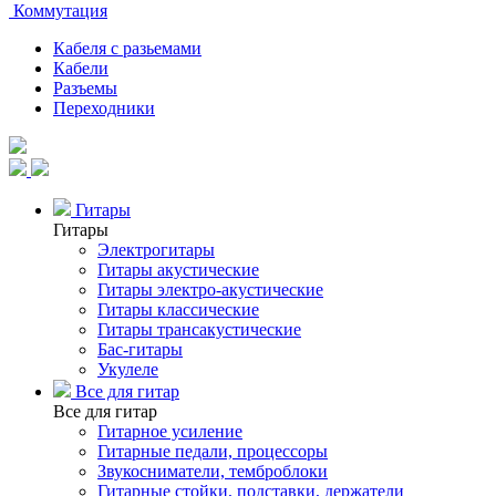
Коммутация
Кабеля с разьемами
Кабели
Разъемы
Переходники
Гитары
Гитары
Электрогитары
Гитары акустические
Гитары электро-акустические
Гитары классические
Гитары трансакустические
Бас-гитары
Укулеле
Все для гитар
Все для гитар
Гитарное усиление
Гитарные педали, процессоры
Звукосниматели, темброблоки
Гитарные стойки, подставки, держатели