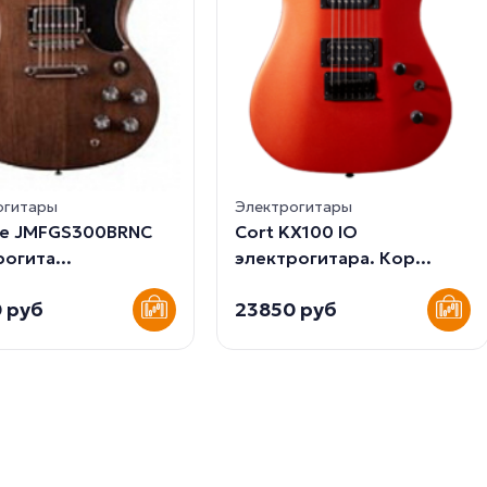
огитары
Электрогитары
pe JMFGS300BRNC
Cort KX100 IO
огита...
электрогитара. Кор...
 руб
23850 руб