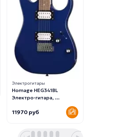
Электрогитары
Clevan CST-20SB
Электрогитара. К
14985 руб
Электрогитары
Homage HEG341BL
Электро-гитара, ...
11970 руб