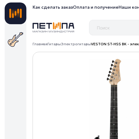
Как сделать заказ
Оплата и получение
Наши ко
Главная
Гитары
Электрогитары
VESTON ST-HSS BK - элек