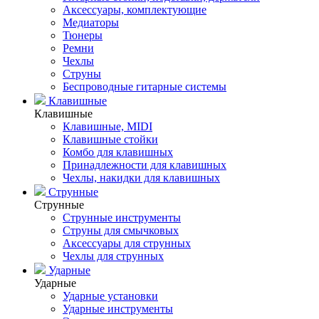
Аксессуары, комплектующие
Медиаторы
Тюнеры
Ремни
Чехлы
Струны
Беспроводные гитарные системы
Клавишные
Клавишные
Клавишные, MIDI
Клавишные стойки
Комбо для клавишных
Принадлежности для клавишных
Чехлы, накидки для клавишных
Струнные
Струнные
Струнные инструменты
Струны для смычковых
Аксессуары для струнных
Чехлы для струнных
Ударные
Ударные
Ударные установки
Ударные инструменты