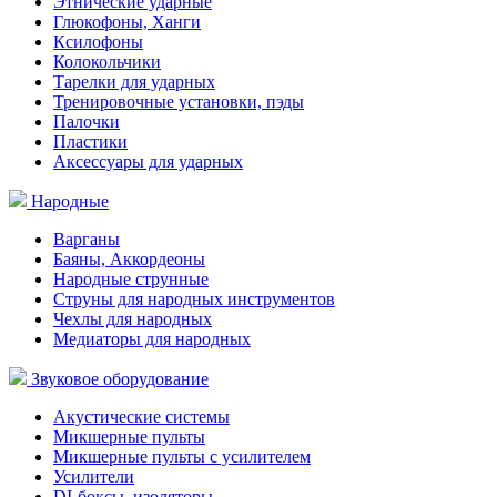
Этнические ударные
Глюкофоны, Ханги
Ксилофоны
Колокольчики
Тарелки для ударных
Тренировочные установки, пэды
Палочки
Пластики
Аксессуары для ударных
Народные
Варганы
Баяны, Аккордеоны
Народные струнные
Струны для народных инструментов
Чехлы для народных
Медиаторы для народных
Звуковое оборудование
Акустические системы
Микшерные пульты
Микшерные пульты с усилителем
Усилители
DI-боксы, изоляторы