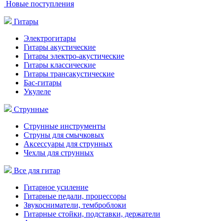
Новые поступления
Гитары
Электрогитары
Гитары акустические
Гитары электро-акустические
Гитары классические
Гитары трансакустические
Бас-гитары
Укулеле
Струнные
Струнные инструменты
Струны для смычковых
Аксессуары для струнных
Чехлы для струнных
Все для гитар
Гитарное усиление
Гитарные педали, процессоры
Звукосниматели, темброблоки
Гитарные стойки, подставки, держатели