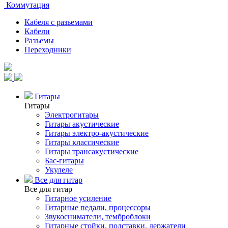
Коммутация
Кабеля с разьемами
Кабели
Разъемы
Переходники
Гитары
Гитары
Электрогитары
Гитары акустические
Гитары электро-акустические
Гитары классические
Гитары трансакустические
Бас-гитары
Укулеле
Все для гитар
Все для гитар
Гитарное усиление
Гитарные педали, процессоры
Звукосниматели, темброблоки
Гитарные стойки, подставки, держатели