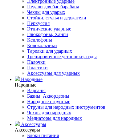
Электронные ударные
Педали для бас барабана
Чехлы для ударых
Стойки, стулья и держатели
Перкуссия
Этнические ударные
Глюкофоны, Ханги
Ксилофоны
Колокольчики
Тарелки для ударных
Тренировочные установки, пэды
Палочки
Пластики
Аксессуары для ударных
Народные
Народные
Варганы
Баяны, Аккордеоны
Народные струнные
Струны для народных инструментов
Чехлы для народных
Медиаторы для народных
Аксессуары
Аксессуары
Блоки питания