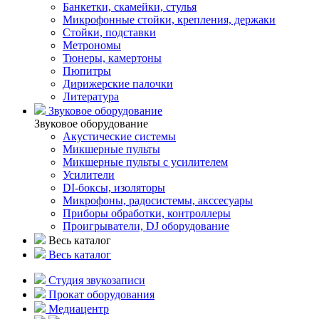
Банкетки, скамейки, стулья
Микрофонные стойки, крепления, держаки
Стойки, подставки
Метрономы
Тюнеры, камертоны
Пюпитры
Дирижерские палочки
Литература
Звуковое оборудование
Звуковое оборудование
Акустические системы
Микшерные пульты
Микшерные пульты с усилителем
Усилители
DI-боксы, изоляторы
Микрофоны, радосистемы, акссесуары
Приборы обработки, контроллеры
Проигрыватели, DJ оборудование
Весь каталог
Весь каталог
Студия звукозаписи
Прокат оборудования
Медиацентр