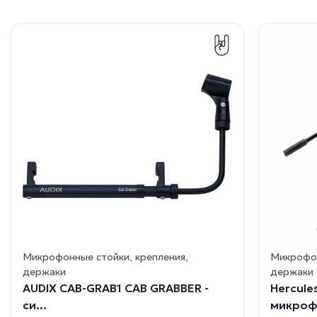
Микрофонные стойки, крепления,
Микрофон
держаки
держаки
AUDIX CAB-GRAB1 CAB GRABBER -
Hercule
cи...
микрофо