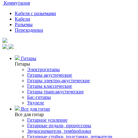
Коммутация
Кабеля с разьемами
Кабели
Разъемы
Переходники
Гитары
Гитары
Электрогитары
Гитары акустические
Гитары электро-акустические
Гитары классические
Гитары трансакустические
Бас-гитары
Укулеле
Все для гитар
Все для гитар
Гитарное усиление
Гитарные педали, процессоры
Звукосниматели, темброблоки
Гитарные стойки, подставки, держатели