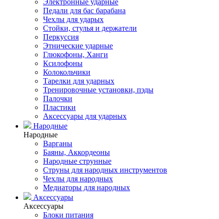
Электронные ударные
Педали для бас барабана
Чехлы для ударых
Стойки, стулья и держатели
Перкуссия
Этнические ударные
Глюкофоны, Ханги
Ксилофоны
Колокольчики
Тарелки для ударных
Тренировочные установки, пэды
Палочки
Пластики
Аксессуары для ударных
Народные
Народные
Варганы
Баяны, Аккордеоны
Народные струнные
Струны для народных инструментов
Чехлы для народных
Медиаторы для народных
Аксессуары
Аксессуары
Блоки питания