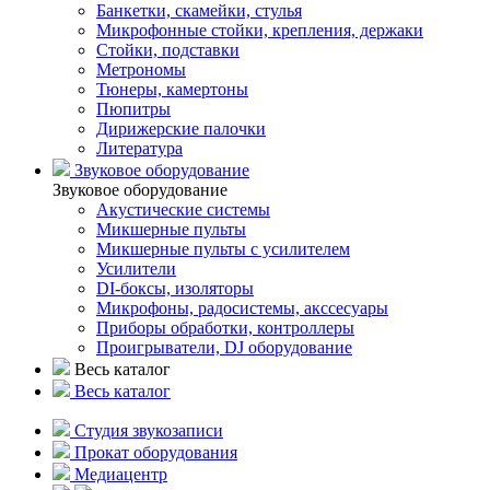
Банкетки, скамейки, стулья
Микрофонные стойки, крепления, держаки
Стойки, подставки
Метрономы
Тюнеры, камертоны
Пюпитры
Дирижерские палочки
Литература
Звуковое оборудование
Звуковое оборудование
Акустические системы
Микшерные пульты
Микшерные пульты с усилителем
Усилители
DI-боксы, изоляторы
Микрофоны, радосистемы, акссесуары
Приборы обработки, контроллеры
Проигрыватели, DJ оборудование
Весь каталог
Весь каталог
Студия звукозаписи
Прокат оборудования
Медиацентр