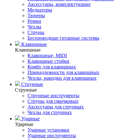
Аксессуары, комплектующие
Медиаторы
Тюнеры
Ремни
Чехлы
Струны
Беспроводные гитарные системы
Клавишные
Клавишные
Клавишные, MIDI
Клавишные стойки
Комбо для клавишных
Принадлежности для клавишных
Чехлы, накидки для клавишных
Струнные
Струнные
Струнные инструменты
Струны для смычковых
Аксессуары для струнных
Чехлы для струнных
Ударные
Ударные
Ударные установки
Ударные инструменты