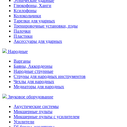
Этнические ударные
Глюкофоны, Ханги
Ксилофоны
Колокольчики
Тарелки для ударных
Тренировочные установки, пэды
Палочки
Пластики
Аксессуары для ударных
Народные
Варганы
Баяны, Аккордеоны
Народные струнные
Струны для народных инструментов
Чехлы для народных
Медиаторы для народных
Звуковое оборудование
Акустические системы
Микшерные пульты
Микшерные пульты с усилителем
Усилители
DI-боксы, изоляторы