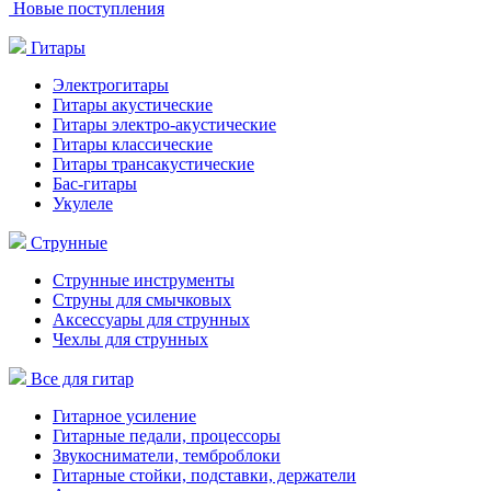
Новые поступления
Гитары
Электрогитары
Гитары акустические
Гитары электро-акустические
Гитары классические
Гитары трансакустические
Бас-гитары
Укулеле
Струнные
Струнные инструменты
Струны для смычковых
Аксессуары для струнных
Чехлы для струнных
Все для гитар
Гитарное усиление
Гитарные педали, процессоры
Звукосниматели, темброблоки
Гитарные стойки, подставки, держатели