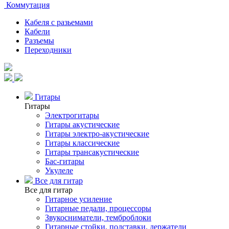
Коммутация
Кабеля с разьемами
Кабели
Разъемы
Переходники
Гитары
Гитары
Электрогитары
Гитары акустические
Гитары электро-акустические
Гитары классические
Гитары трансакустические
Бас-гитары
Укулеле
Все для гитар
Все для гитар
Гитарное усиление
Гитарные педали, процессоры
Звукосниматели, темброблоки
Гитарные стойки, подставки, держатели