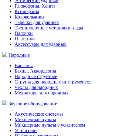
Этнические ударные
Глюкофоны, Ханги
Ксилофоны
Колокольчики
Тарелки для ударных
Тренировочные установки, пэды
Палочки
Пластики
Аксессуары для ударных
Народные
Варганы
Баяны, Аккордеоны
Народные струнные
Струны для народных инструментов
Чехлы для народных
Медиаторы для народных
Звуковое оборудование
Акустические системы
Микшерные пульты
Микшерные пульты с усилителем
Усилители
DI-боксы, изоляторы