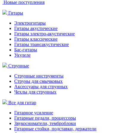
Новые поступления
Гитары
Электрогитары
Гитары акустические
Гитары электро-акустические
Гитары классические
Гитары трансакустические
Бас-гитары
Укулеле
Струнные
Струнные инструменты
Струны для смычковых
Аксессуары для струнных
Чехлы для струнных
Все для гитар
Гитарное усиление
Гитарные педали, процессоры
Звукосниматели, темброблоки
Гитарные стойки, подставки, держатели