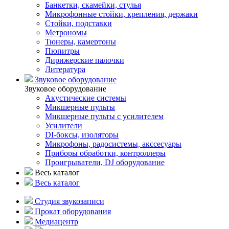
Банкетки, скамейки, стулья
Микрофонные стойки, крепления, держаки
Стойки, подставки
Метрономы
Тюнеры, камертоны
Пюпитры
Дирижерские палочки
Литература
Звуковое оборудование
Звуковое оборудование
Акустические системы
Микшерные пульты
Микшерные пульты с усилителем
Усилители
DI-боксы, изоляторы
Микрофоны, радосистемы, акссесуары
Приборы обработки, контроллеры
Проигрыватели, DJ оборудование
Весь каталог
Весь каталог
Студия звукозаписи
Прокат оборудования
Медиацентр