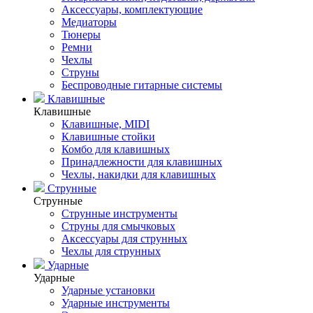
Аксессуары, комплектующие
Медиаторы
Тюнеры
Ремни
Чехлы
Струны
Беспроводные гитарные системы
Клавишные
Клавишные
Клавишные, MIDI
Клавишные стойки
Комбо для клавишных
Принадлежности для клавишных
Чехлы, накидки для клавишных
Струнные
Струнные
Струнные инструменты
Струны для смычковых
Аксессуары для струнных
Чехлы для струнных
Ударные
Ударные
Ударные установки
Ударные инструменты