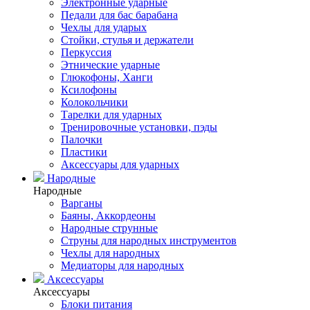
Электронные ударные
Педали для бас барабана
Чехлы для ударых
Стойки, стулья и держатели
Перкуссия
Этнические ударные
Глюкофоны, Ханги
Ксилофоны
Колокольчики
Тарелки для ударных
Тренировочные установки, пэды
Палочки
Пластики
Аксессуары для ударных
Народные
Народные
Варганы
Баяны, Аккордеоны
Народные струнные
Струны для народных инструментов
Чехлы для народных
Медиаторы для народных
Аксессуары
Аксессуары
Блоки питания