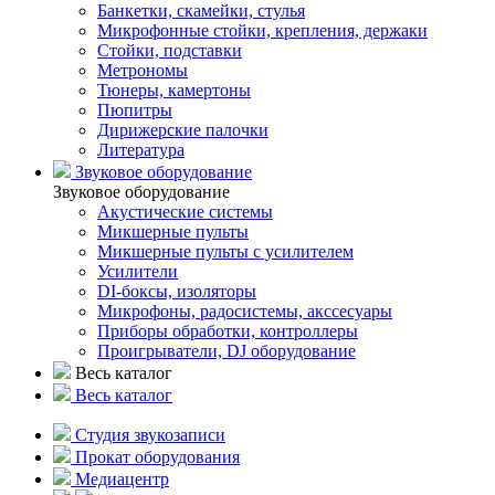
Банкетки, скамейки, стулья
Микрофонные стойки, крепления, держаки
Стойки, подставки
Метрономы
Тюнеры, камертоны
Пюпитры
Дирижерские палочки
Литература
Звуковое оборудование
Звуковое оборудование
Акустические системы
Микшерные пульты
Микшерные пульты с усилителем
Усилители
DI-боксы, изоляторы
Микрофоны, радосистемы, акссесуары
Приборы обработки, контроллеры
Проигрыватели, DJ оборудование
Весь каталог
Весь каталог
Студия звукозаписи
Прокат оборудования
Медиацентр