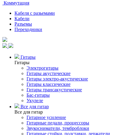
Коммутация
Кабеля с разьемами
Кабели
Разъемы
Переходники
Гитары
Гитары
Электрогитары
Гитары акустические
Гитары электро-акустические
Гитары классические
Гитары трансакустические
Бас-гитары
Укулеле
Все для гитар
Все для гитар
Гитарное усиление
Гитарные педали, процессоры
Звукосниматели, темброблоки
Гитарные стойки, подставки, держатели