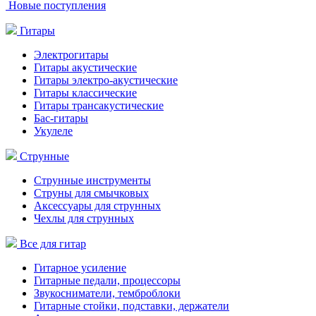
Новые поступления
Гитары
Электрогитары
Гитары акустические
Гитары электро-акустические
Гитары классические
Гитары трансакустические
Бас-гитары
Укулеле
Струнные
Струнные инструменты
Струны для смычковых
Аксессуары для струнных
Чехлы для струнных
Все для гитар
Гитарное усиление
Гитарные педали, процессоры
Звукосниматели, темброблоки
Гитарные стойки, подставки, держатели