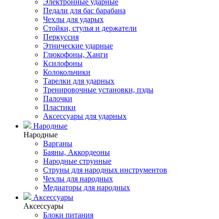
Электронные ударные
Педали для бас барабана
Чехлы для ударых
Стойки, стулья и держатели
Перкуссия
Этнические ударные
Глюкофоны, Ханги
Ксилофоны
Колокольчики
Тарелки для ударных
Тренировочные установки, пэды
Палочки
Пластики
Аксессуары для ударных
Народные
Народные
Варганы
Баяны, Аккордеоны
Народные струнные
Струны для народных инструментов
Чехлы для народных
Медиаторы для народных
Аксессуары
Аксессуары
Блоки питания