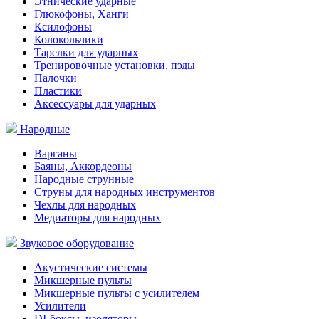
Этнические ударные
Глюкофоны, Ханги
Ксилофоны
Колокольчики
Тарелки для ударных
Тренировочные установки, пэды
Палочки
Пластики
Аксессуары для ударных
Народные
Варганы
Баяны, Аккордеоны
Народные струнные
Струны для народных инструментов
Чехлы для народных
Медиаторы для народных
Звуковое оборудование
Акустические системы
Микшерные пульты
Микшерные пульты с усилителем
Усилители
DI-боксы, изоляторы