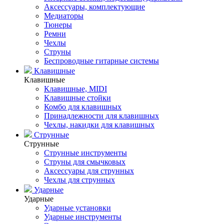
Аксессуары, комплектующие
Медиаторы
Тюнеры
Ремни
Чехлы
Струны
Беспроводные гитарные системы
Клавишные
Клавишные
Клавишные, MIDI
Клавишные стойки
Комбо для клавишных
Принадлежности для клавишных
Чехлы, накидки для клавишных
Струнные
Струнные
Струнные инструменты
Струны для смычковых
Аксессуары для струнных
Чехлы для струнных
Ударные
Ударные
Ударные установки
Ударные инструменты