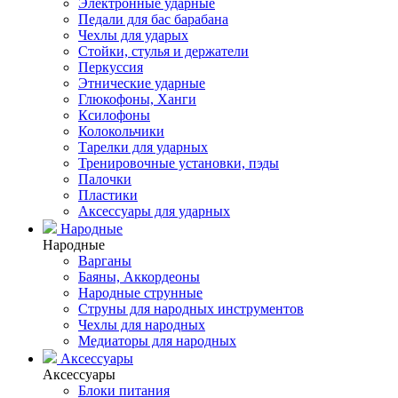
Электронные ударные
Педали для бас барабана
Чехлы для ударых
Стойки, стулья и держатели
Перкуссия
Этнические ударные
Глюкофоны, Ханги
Ксилофоны
Колокольчики
Тарелки для ударных
Тренировочные установки, пэды
Палочки
Пластики
Аксессуары для ударных
Народные
Народные
Варганы
Баяны, Аккордеоны
Народные струнные
Струны для народных инструментов
Чехлы для народных
Медиаторы для народных
Аксессуары
Аксессуары
Блоки питания