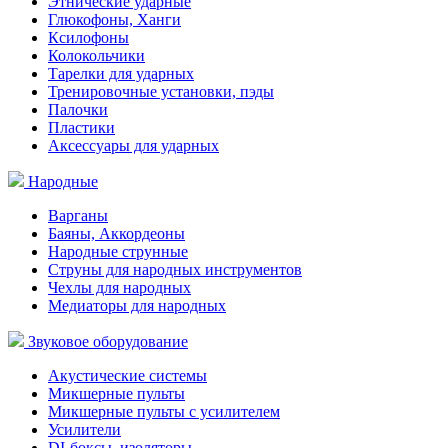
Этнические ударные
Глюкофоны, Ханги
Ксилофоны
Колокольчики
Тарелки для ударных
Тренировочные установки, пэды
Палочки
Пластики
Аксессуары для ударных
Народные
Варганы
Баяны, Аккордеоны
Народные струнные
Струны для народных инструментов
Чехлы для народных
Медиаторы для народных
Звуковое оборудование
Акустические системы
Микшерные пульты
Микшерные пульты с усилителем
Усилители
DI-боксы, изоляторы