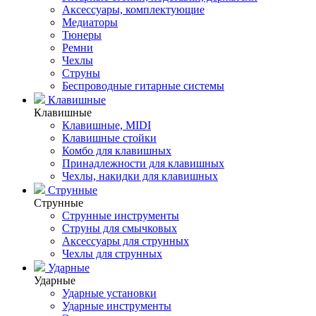
Аксессуары, комплектующие
Медиаторы
Тюнеры
Ремни
Чехлы
Струны
Беспроводные гитарные системы
Клавишные
Клавишные
Клавишные, MIDI
Клавишные стойки
Комбо для клавишных
Принадлежности для клавишных
Чехлы, накидки для клавишных
Струнные
Струнные
Струнные инструменты
Струны для смычковых
Аксессуары для струнных
Чехлы для струнных
Ударные
Ударные
Ударные установки
Ударные инструменты