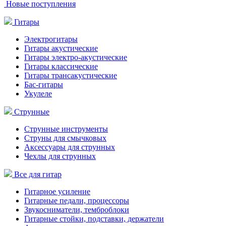
Новые поступления
Гитары
Электрогитары
Гитары акустические
Гитары электро-акустические
Гитары классические
Гитары трансакустические
Бас-гитары
Укулеле
Струнные
Струнные инструменты
Струны для смычковых
Аксессуары для струнных
Чехлы для струнных
Все для гитар
Гитарное усиление
Гитарные педали, процессоры
Звукосниматели, темброблоки
Гитарные стойки, подставки, держатели