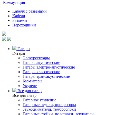
Коммутация
Кабеля с разьемами
Кабели
Разъемы
Переходники
Гитары
Гитары
Электрогитары
Гитары акустические
Гитары электро-акустические
Гитары классические
Гитары трансакустические
Бас-гитары
Укулеле
Все для гитар
Все для гитар
Гитарное усиление
Гитарные педали, процессоры
Звукосниматели, темброблоки
Гитарные стойки, подставки, держатели