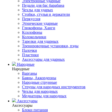
Электронные ударные
Педали для бас барабана
Чехлы для ударых
Стойки, стулья и держатели
Перкуссия
Этнические ударные
Глюкофоны, Ханги
Ксилофоны
Колокольчики
Тарелки для ударных
Тренировочные установки, пэды
Палочки
Пластики
Аксессуары для ударных
Народные
Народные
Варганы
Баяны, Аккордеоны
Народные струнные
Струны для народных инструментов
Чехлы для народных
Медиаторы для народных
Аксессуары
Аксессуары
Блоки питания