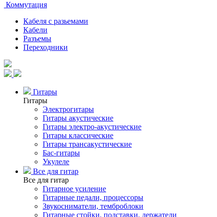
Коммутация
Кабеля с разьемами
Кабели
Разъемы
Переходники
Гитары
Гитары
Электрогитары
Гитары акустические
Гитары электро-акустические
Гитары классические
Гитары трансакустические
Бас-гитары
Укулеле
Все для гитар
Все для гитар
Гитарное усиление
Гитарные педали, процессоры
Звукосниматели, темброблоки
Гитарные стойки, подставки, держатели