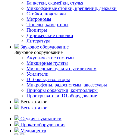
Банкетки, скамейки, стулья
Микрофонные стойки, крепления, держаки
Стойки, подставки
Метрономы
Тюнеры, камертоны
Пюпитры
Дирижерские палочки
Литература
Звуковое оборудование
Звуковое оборудование
Акустические системы
Микшерные пульты
Микшерные пульты с усилителем
Усилители
DI-боксы, изоляторы
Микрофоны, радосистемы, акссесуары
Приборы обработки, контроллеры
Проигрыватели, DJ оборудование
Весь каталог
Весь каталог
Студия звукозаписи
Прокат оборудования
Медиацентр