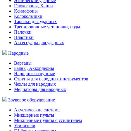
Этнические ударные
Глюкофоны, Ханги
Ксилофоны
Колокольчики
Тарелки для ударных
Тренировочные установки, пэды
Палочки
Пластики
Аксессуары для ударных
Народные
Варганы
Баяны, Аккордеоны
Народные струнные
Струны для народных инструментов
Чехлы для народных
Медиаторы для народных
Звуковое оборудование
Акустические системы
Микшерные пульты
Микшерные пульты с усилителем
Усилители
DI-боксы, изоляторы