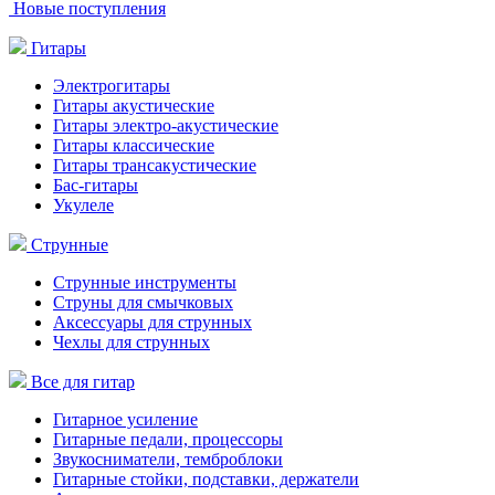
Новые поступления
Гитары
Электрогитары
Гитары акустические
Гитары электро-акустические
Гитары классические
Гитары трансакустические
Бас-гитары
Укулеле
Струнные
Струнные инструменты
Струны для смычковых
Аксессуары для струнных
Чехлы для струнных
Все для гитар
Гитарное усиление
Гитарные педали, процессоры
Звукосниматели, темброблоки
Гитарные стойки, подставки, держатели