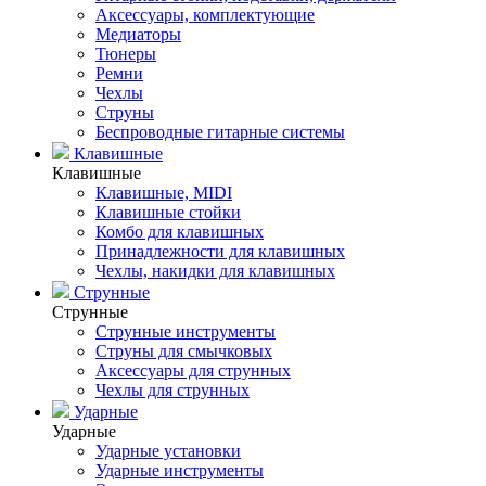
Аксессуары, комплектующие
Медиаторы
Тюнеры
Ремни
Чехлы
Струны
Беспроводные гитарные системы
Клавишные
Клавишные
Клавишные, MIDI
Клавишные стойки
Комбо для клавишных
Принадлежности для клавишных
Чехлы, накидки для клавишных
Струнные
Струнные
Струнные инструменты
Струны для смычковых
Аксессуары для струнных
Чехлы для струнных
Ударные
Ударные
Ударные установки
Ударные инструменты