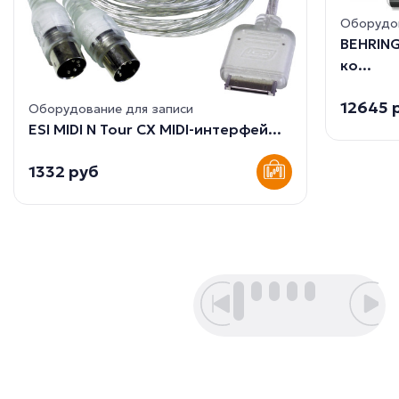
Оборудов
BEHRING
ко...
12645 
Оборудование для записи
ESI MIDI N Tour CX МIDI-интерфей...
1332 руб