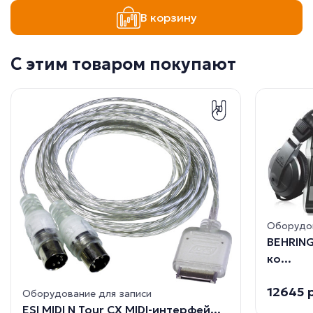
В корзину
С этим товаром покупают
Оборудов
BEHRING
ко...
12645 
Оборудование для записи
ESI MIDI N Tour CX МIDI-интерфей...