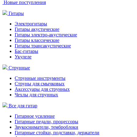
Новые поступления
Гитары
Электрогитары
Гитары акустические
Гитары электро-акустические
Гитары классические
Гитары трансакустические
Бас-гитары
Укулеле
Струнные
Струнные инструменты
Струны для смычковых
Аксессуары для струнных
Чехлы для струнных
Все для гитар
Гитарное усиление
Гитарные педали, процессоры
Звукосниматели, темброблоки
Гитарные стойки, подставки, держатели