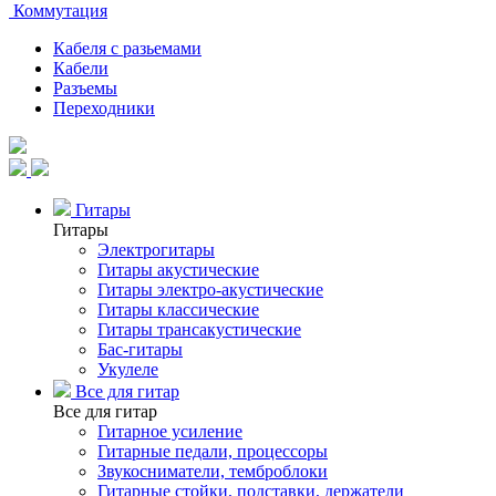
Коммутация
Кабеля с разьемами
Кабели
Разъемы
Переходники
Гитары
Гитары
Электрогитары
Гитары акустические
Гитары электро-акустические
Гитары классические
Гитары трансакустические
Бас-гитары
Укулеле
Все для гитар
Все для гитар
Гитарное усиление
Гитарные педали, процессоры
Звукосниматели, темброблоки
Гитарные стойки, подставки, держатели