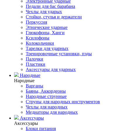
Электронные ударные
Педали для бас барабана
Чехлы для ударых
Стойки, стулья и держатели
Перкуссия
Этнические ударные
Глюкофоны, Ханги
Ксилофоны
Колокольчики
Тарелки для ударных
Тренировочные установки, пэды
Палочки
Пластики
Аксессуары для ударных
Народные
Народные
Варганы
Баяны, Аккордеоны
Народные струнные
Струны для народных инструментов
Чехлы для народных
Медиаторы для народных
Аксессуары
Аксессуары
Блоки питания