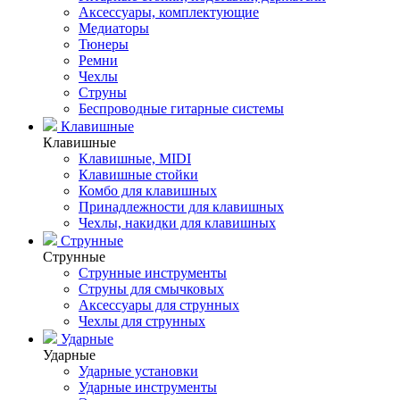
Аксессуары, комплектующие
Медиаторы
Тюнеры
Ремни
Чехлы
Струны
Беспроводные гитарные системы
Клавишные
Клавишные
Клавишные, MIDI
Клавишные стойки
Комбо для клавишных
Принадлежности для клавишных
Чехлы, накидки для клавишных
Струнные
Струнные
Струнные инструменты
Струны для смычковых
Аксессуары для струнных
Чехлы для струнных
Ударные
Ударные
Ударные установки
Ударные инструменты