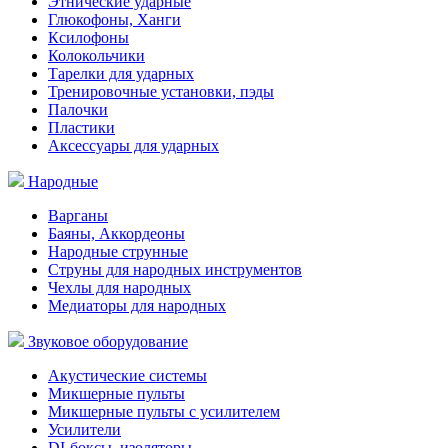
Этнические ударные
Глюкофоны, Ханги
Ксилофоны
Колокольчики
Тарелки для ударных
Тренировочные установки, пэды
Палочки
Пластики
Аксессуары для ударных
Народные
Варганы
Баяны, Аккордеоны
Народные струнные
Струны для народных инструментов
Чехлы для народных
Медиаторы для народных
Звуковое оборудование
Акустические системы
Микшерные пульты
Микшерные пульты с усилителем
Усилители
DI-боксы, изоляторы