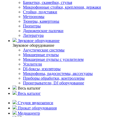
Банкетки, скамейки, стулья
Микрофонные стойки, крепления, держаки
Стойки, подставки
Метрономы
Тюнеры, камертоны
Пюпитры
Дирижерские палочки
Литература
Звуковое оборудование
Звуковое оборудование
Акустические системы
Микшерные пульты
Микшерные пульты с усилителем
Усилители
DI-боксы, изоляторы
Микрофоны, радосистемы, акссесуары
Приборы обработки, контроллеры
Проигрыватели, DJ оборудование
Весь каталог
Весь каталог
Студия звукозаписи
Прокат оборудования
Медиацентр