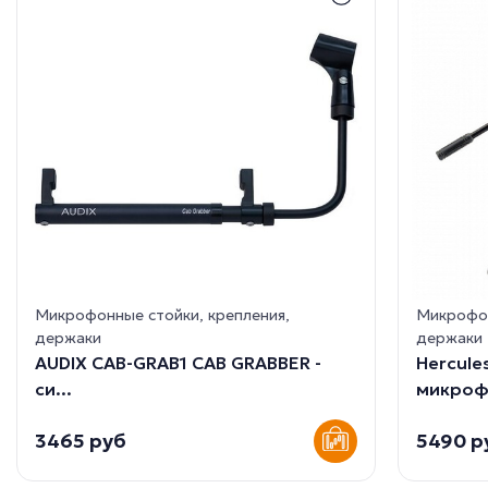
Микрофонные стойки, крепления,
Микрофон
держаки
держаки
AUDIX CAB-GRAB1 CAB GRABBER -
Hercule
cи...
микрофо
3465 руб
5490 р