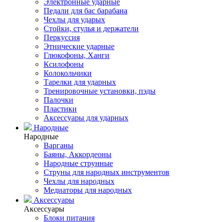
Электронные ударные
Педали для бас барабана
Чехлы для ударых
Стойки, стулья и держатели
Перкуссия
Этнические ударные
Глюкофоны, Ханги
Ксилофоны
Колокольчики
Тарелки для ударных
Тренировочные установки, пэды
Палочки
Пластики
Аксессуары для ударных
Народные
Народные
Варганы
Баяны, Аккордеоны
Народные струнные
Струны для народных инструментов
Чехлы для народных
Медиаторы для народных
Аксессуары
Аксессуары
Блоки питания