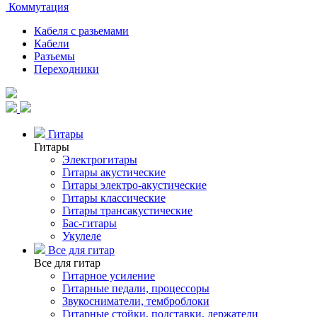
Коммутация
Кабеля с разьемами
Кабели
Разъемы
Переходники
Гитары
Гитары
Электрогитары
Гитары акустические
Гитары электро-акустические
Гитары классические
Гитары трансакустические
Бас-гитары
Укулеле
Все для гитар
Все для гитар
Гитарное усиление
Гитарные педали, процессоры
Звукосниматели, темброблоки
Гитарные стойки, подставки, держатели