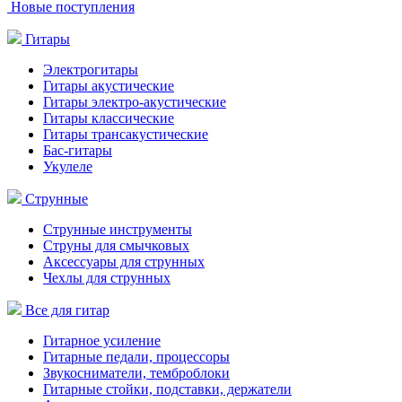
Новые поступления
Гитары
Электрогитары
Гитары акустические
Гитары электро-акустические
Гитары классические
Гитары трансакустические
Бас-гитары
Укулеле
Струнные
Струнные инструменты
Струны для смычковых
Аксессуары для струнных
Чехлы для струнных
Все для гитар
Гитарное усиление
Гитарные педали, процессоры
Звукосниматели, темброблоки
Гитарные стойки, подставки, держатели