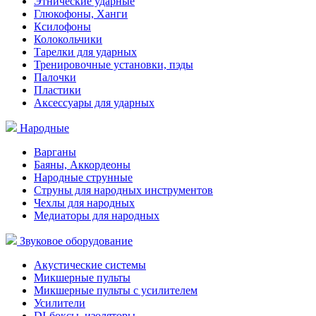
Этнические ударные
Глюкофоны, Ханги
Ксилофоны
Колокольчики
Тарелки для ударных
Тренировочные установки, пэды
Палочки
Пластики
Аксессуары для ударных
Народные
Варганы
Баяны, Аккордеоны
Народные струнные
Струны для народных инструментов
Чехлы для народных
Медиаторы для народных
Звуковое оборудование
Акустические системы
Микшерные пульты
Микшерные пульты с усилителем
Усилители
DI-боксы, изоляторы