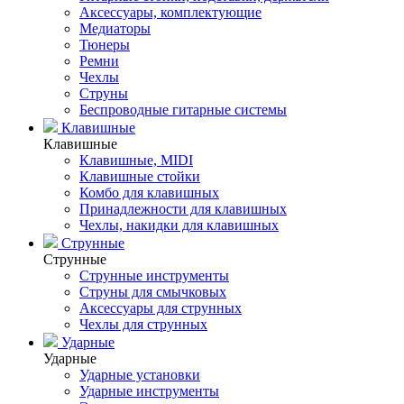
Аксессуары, комплектующие
Медиаторы
Тюнеры
Ремни
Чехлы
Струны
Беспроводные гитарные системы
Клавишные
Клавишные
Клавишные, MIDI
Клавишные стойки
Комбо для клавишных
Принадлежности для клавишных
Чехлы, накидки для клавишных
Струнные
Струнные
Струнные инструменты
Струны для смычковых
Аксессуары для струнных
Чехлы для струнных
Ударные
Ударные
Ударные установки
Ударные инструменты