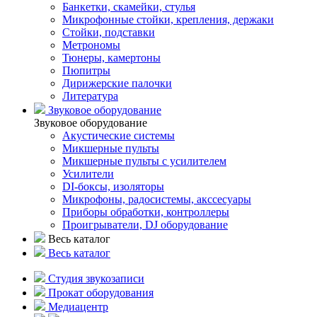
Банкетки, скамейки, стулья
Микрофонные стойки, крепления, держаки
Стойки, подставки
Метрономы
Тюнеры, камертоны
Пюпитры
Дирижерские палочки
Литература
Звуковое оборудование
Звуковое оборудование
Акустические системы
Микшерные пульты
Микшерные пульты с усилителем
Усилители
DI-боксы, изоляторы
Микрофоны, радосистемы, акссесуары
Приборы обработки, контроллеры
Проигрыватели, DJ оборудование
Весь каталог
Весь каталог
Студия звукозаписи
Прокат оборудования
Медиацентр