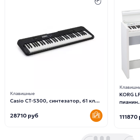
Клавишн
Клавишные
KORG L
Casio CT-S300, синтезатор, 61 кл...
пианин.
28710 руб
111870