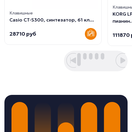
Клавишн
Клавишные
KORG L
Casio CT-S300, синтезатор, 61 кл...
пианин.
28710 руб
111870