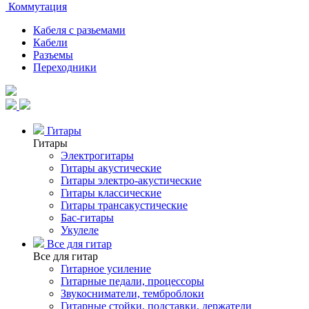
Коммутация
Кабеля с разьемами
Кабели
Разъемы
Переходники
Гитары
Гитары
Электрогитары
Гитары акустические
Гитары электро-акустические
Гитары классические
Гитары трансакустические
Бас-гитары
Укулеле
Все для гитар
Все для гитар
Гитарное усиление
Гитарные педали, процессоры
Звукосниматели, темброблоки
Гитарные стойки, подставки, держатели