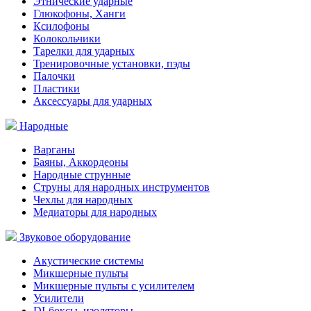
Этнические ударные
Глюкофоны, Ханги
Ксилофоны
Колокольчики
Тарелки для ударных
Тренировочные установки, пэды
Палочки
Пластики
Аксессуары для ударных
Народные
Варганы
Баяны, Аккордеоны
Народные струнные
Струны для народных инструментов
Чехлы для народных
Медиаторы для народных
Звуковое оборудование
Акустические системы
Микшерные пульты
Микшерные пульты с усилителем
Усилители
DI-боксы, изоляторы