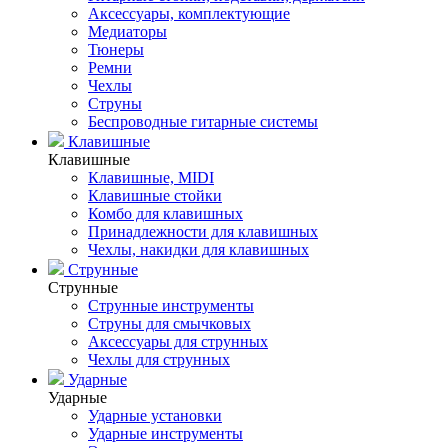
Аксессуары, комплектующие
Медиаторы
Тюнеры
Ремни
Чехлы
Струны
Беспроводные гитарные системы
Клавишные
Клавишные
Клавишные, MIDI
Клавишные стойки
Комбо для клавишных
Принадлежности для клавишных
Чехлы, накидки для клавишных
Струнные
Струнные
Струнные инструменты
Струны для смычковых
Аксессуары для струнных
Чехлы для струнных
Ударные
Ударные
Ударные установки
Ударные инструменты