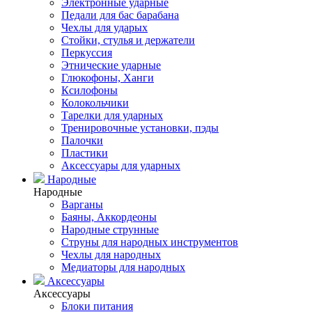
Электронные ударные
Педали для бас барабана
Чехлы для ударых
Стойки, стулья и держатели
Перкуссия
Этнические ударные
Глюкофоны, Ханги
Ксилофоны
Колокольчики
Тарелки для ударных
Тренировочные установки, пэды
Палочки
Пластики
Аксессуары для ударных
Народные
Народные
Варганы
Баяны, Аккордеоны
Народные струнные
Струны для народных инструментов
Чехлы для народных
Медиаторы для народных
Аксессуары
Аксессуары
Блоки питания