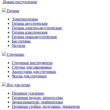
Новые поступления
Гитары
Электрогитары
Гитары акустические
Гитары электро-акустические
Гитары классические
Гитары трансакустические
Бас-гитары
Укулеле
Струнные
Струнные инструменты
Струны для смычковых
Аксессуары для струнных
Чехлы для струнных
Все для гитар
Гитарное усиление
Гитарные педали, процессоры
Звукосниматели, темброблоки
Гитарные стойки, подставки, держатели