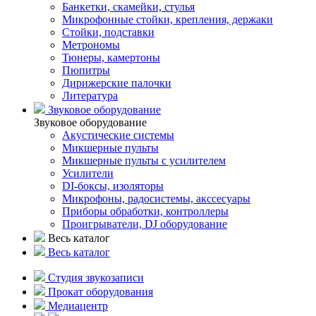
Банкетки, скамейки, стулья
Микрофонные стойки, крепления, держаки
Стойки, подставки
Метрономы
Тюнеры, камертоны
Пюпитры
Дирижерские палочки
Литература
Звуковое оборудование
Звуковое оборудование
Акустические системы
Микшерные пульты
Микшерные пульты с усилителем
Усилители
DI-боксы, изоляторы
Микрофоны, радосистемы, акссесуары
Приборы обработки, контроллеры
Проигрыватели, DJ оборудование
Весь каталог
Весь каталог
Студия звукозаписи
Прокат оборудования
Медиацентр