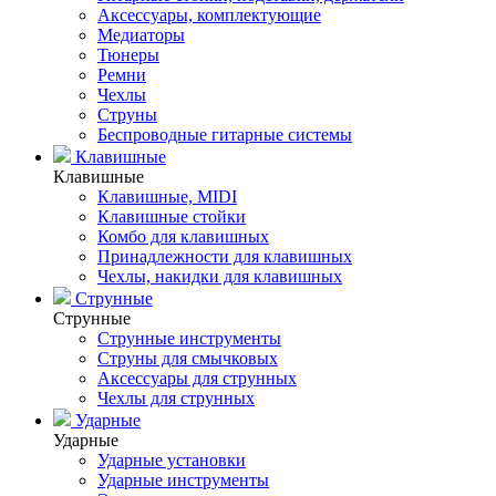
Аксессуары, комплектующие
Медиаторы
Тюнеры
Ремни
Чехлы
Струны
Беспроводные гитарные системы
Клавишные
Клавишные
Клавишные, MIDI
Клавишные стойки
Комбо для клавишных
Принадлежности для клавишных
Чехлы, накидки для клавишных
Струнные
Струнные
Струнные инструменты
Струны для смычковых
Аксессуары для струнных
Чехлы для струнных
Ударные
Ударные
Ударные установки
Ударные инструменты