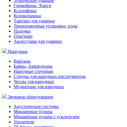
Этнические ударные
Глюкофоны, Ханги
Ксилофоны
Колокольчики
Тарелки для ударных
Тренировочные установки, пэды
Палочки
Пластики
Аксессуары для ударных
Народные
Варганы
Баяны, Аккордеоны
Народные струнные
Струны для народных инструментов
Чехлы для народных
Медиаторы для народных
Звуковое оборудование
Акустические системы
Микшерные пульты
Микшерные пульты с усилителем
Усилители
DI-боксы, изоляторы