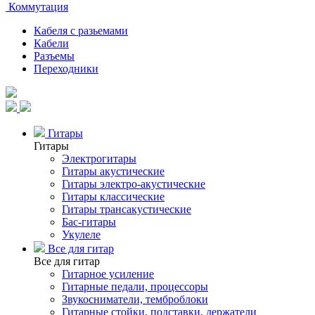
Коммутация
Кабеля с разьемами
Кабели
Разъемы
Переходники
Гитары
Гитары
Электрогитары
Гитары акустические
Гитары электро-акустические
Гитары классические
Гитары трансакустические
Бас-гитары
Укулеле
Все для гитар
Все для гитар
Гитарное усиление
Гитарные педали, процессоры
Звукосниматели, темброблоки
Гитарные стойки, подставки, держатели