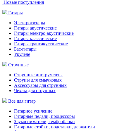
Новые поступления
Гитары
Электрогитары
Гитары акустические
Гитары электро-акустические
Гитары классические
Гитары трансакустические
Бас-гитары
Укулеле
Струнные
Струнные инструменты
Струны для смычковых
Аксессуары для струнных
Чехлы для струнных
Все для гитар
Гитарное усиление
Гитарные педали, процессоры
Звукосниматели, темброблоки
Гитарные стойки, подставки, держатели