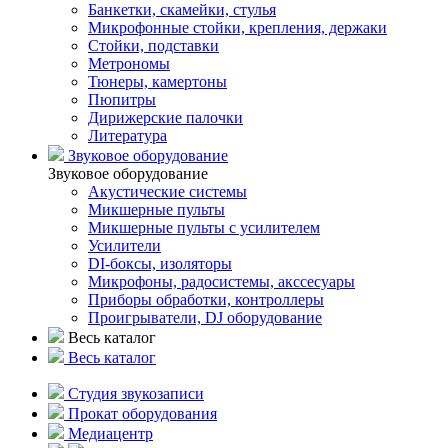
Банкетки, скамейки, стулья
Микрофонные стойки, крепления, держаки
Стойки, подставки
Метрономы
Тюнеры, камертоны
Пюпитры
Дирижерские палочки
Литература
Звуковое оборудование
Звуковое оборудование
Акустические системы
Микшерные пульты
Микшерные пульты с усилителем
Усилители
DI-боксы, изоляторы
Микрофоны, радосистемы, акссесуары
Приборы обработки, контроллеры
Проигрыватели, DJ оборудование
Весь каталог
Весь каталог
Студия звукозаписи
Прокат оборудования
Медиацентр