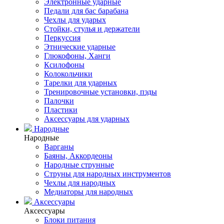
Электронные ударные
Педали для бас барабана
Чехлы для ударых
Стойки, стулья и держатели
Перкуссия
Этнические ударные
Глюкофоны, Ханги
Ксилофоны
Колокольчики
Тарелки для ударных
Тренировочные установки, пэды
Палочки
Пластики
Аксессуары для ударных
Народные
Народные
Варганы
Баяны, Аккордеоны
Народные струнные
Струны для народных инструментов
Чехлы для народных
Медиаторы для народных
Аксессуары
Аксессуары
Блоки питания