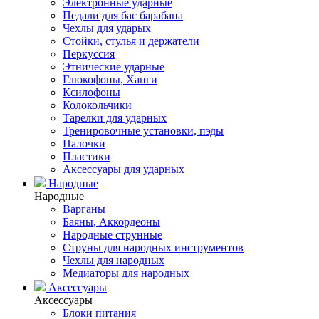
Электронные ударные
Педали для бас барабана
Чехлы для ударых
Стойки, стулья и держатели
Перкуссия
Этнические ударные
Глюкофоны, Ханги
Ксилофоны
Колокольчики
Тарелки для ударных
Тренировочные установки, пэды
Палочки
Пластики
Аксессуары для ударных
Народные
Народные
Варганы
Баяны, Аккордеоны
Народные струнные
Струны для народных инструментов
Чехлы для народных
Медиаторы для народных
Аксессуары
Аксессуары
Блоки питания