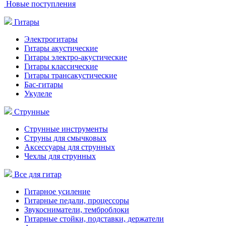
Новые поступления
Гитары
Электрогитары
Гитары акустические
Гитары электро-акустические
Гитары классические
Гитары трансакустические
Бас-гитары
Укулеле
Струнные
Струнные инструменты
Струны для смычковых
Аксессуары для струнных
Чехлы для струнных
Все для гитар
Гитарное усиление
Гитарные педали, процессоры
Звукосниматели, темброблоки
Гитарные стойки, подставки, держатели