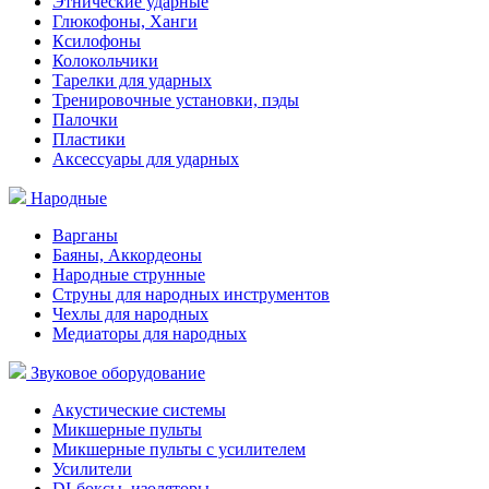
Этнические ударные
Глюкофоны, Ханги
Ксилофоны
Колокольчики
Тарелки для ударных
Тренировочные установки, пэды
Палочки
Пластики
Аксессуары для ударных
Народные
Варганы
Баяны, Аккордеоны
Народные струнные
Струны для народных инструментов
Чехлы для народных
Медиаторы для народных
Звуковое оборудование
Акустические системы
Микшерные пульты
Микшерные пульты с усилителем
Усилители
DI-боксы, изоляторы