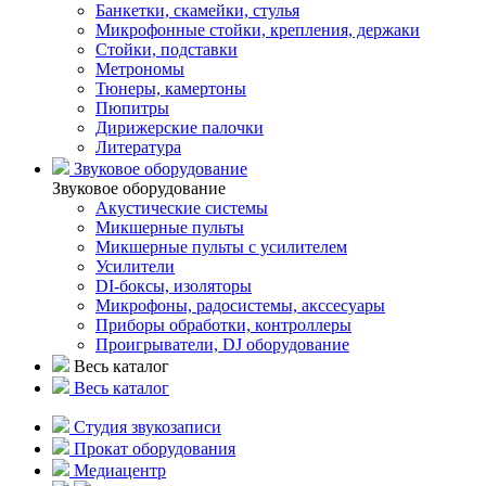
Банкетки, скамейки, стулья
Микрофонные стойки, крепления, держаки
Стойки, подставки
Метрономы
Тюнеры, камертоны
Пюпитры
Дирижерские палочки
Литература
Звуковое оборудование
Звуковое оборудование
Акустические системы
Микшерные пульты
Микшерные пульты с усилителем
Усилители
DI-боксы, изоляторы
Микрофоны, радосистемы, акссесуары
Приборы обработки, контроллеры
Проигрыватели, DJ оборудование
Весь каталог
Весь каталог
Студия звукозаписи
Прокат оборудования
Медиацентр