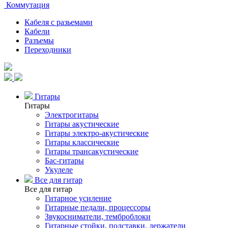
Коммутация
Кабеля с разьемами
Кабели
Разъемы
Переходники
Гитары
Гитары
Электрогитары
Гитары акустические
Гитары электро-акустические
Гитары классические
Гитары трансакустические
Бас-гитары
Укулеле
Все для гитар
Все для гитар
Гитарное усиление
Гитарные педали, процессоры
Звукосниматели, темброблоки
Гитарные стойки, подставки, держатели