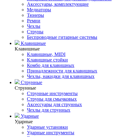
Аксессуары, комплектующие
Медиаторы
Тюнеры
Ремни
Чехлы
Струны
Беспроводные гитарные системы
Клавишные
Клавишные
Клавишные, MIDI
Клавишные стойки
Комбо для клавишных
Принадлежности для клавишных
Чехлы, накидки для клавишных
Струнные
Струнные
Струнные инструменты
Струны для смычковых
Аксессуары для струнных
Чехлы для струнных
Ударные
Ударные
Ударные установки
Ударные инструменты