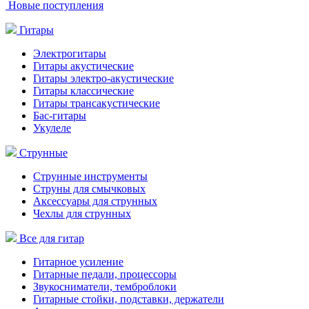
Новые поступления
Гитары
Электрогитары
Гитары акустические
Гитары электро-акустические
Гитары классические
Гитары трансакустические
Бас-гитары
Укулеле
Струнные
Струнные инструменты
Струны для смычковых
Аксессуары для струнных
Чехлы для струнных
Все для гитар
Гитарное усиление
Гитарные педали, процессоры
Звукосниматели, темброблоки
Гитарные стойки, подставки, держатели