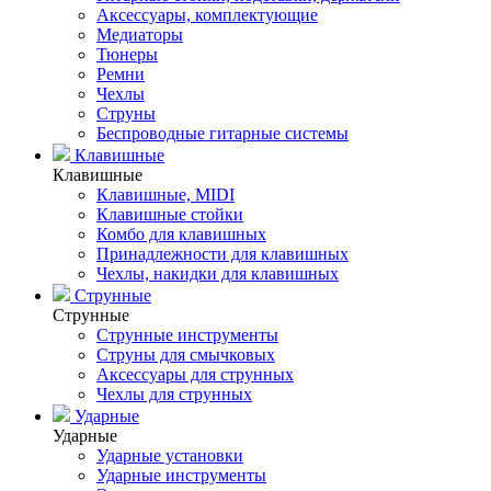
Аксессуары, комплектующие
Медиаторы
Тюнеры
Ремни
Чехлы
Струны
Беспроводные гитарные системы
Клавишные
Клавишные
Клавишные, MIDI
Клавишные стойки
Комбо для клавишных
Принадлежности для клавишных
Чехлы, накидки для клавишных
Струнные
Струнные
Струнные инструменты
Струны для смычковых
Аксессуары для струнных
Чехлы для струнных
Ударные
Ударные
Ударные установки
Ударные инструменты