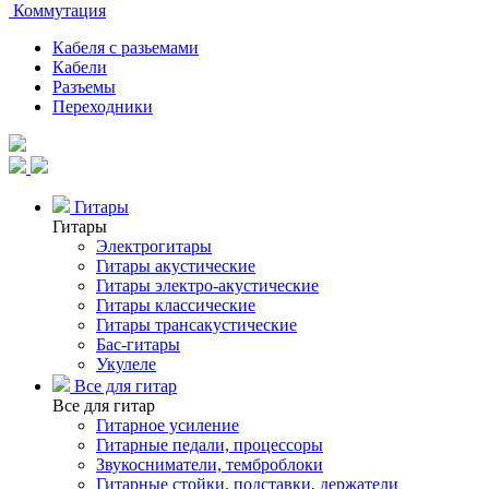
Коммутация
Кабеля с разьемами
Кабели
Разъемы
Переходники
Гитары
Гитары
Электрогитары
Гитары акустические
Гитары электро-акустические
Гитары классические
Гитары трансакустические
Бас-гитары
Укулеле
Все для гитар
Все для гитар
Гитарное усиление
Гитарные педали, процессоры
Звукосниматели, темброблоки
Гитарные стойки, подставки, держатели