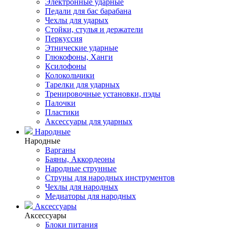
Электронные ударные
Педали для бас барабана
Чехлы для ударых
Стойки, стулья и держатели
Перкуссия
Этнические ударные
Глюкофоны, Ханги
Ксилофоны
Колокольчики
Тарелки для ударных
Тренировочные установки, пэды
Палочки
Пластики
Аксессуары для ударных
Народные
Народные
Варганы
Баяны, Аккордеоны
Народные струнные
Струны для народных инструментов
Чехлы для народных
Медиаторы для народных
Аксессуары
Аксессуары
Блоки питания