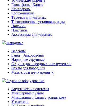
Этнические ударные
Глюкофоны, Ханги
Ксилофоны
Колокольчики
Тарелки для ударных
Тренировочные установки, пэды
Палочки
Пластики
Аксессуары для ударных
Народные
Варганы
Баяны, Аккордеоны
Народные струнные
Струны для народных инструментов
Чехлы для народных
Медиаторы для народных
Звуковое оборудование
Акустические системы
Микшерные пульты
Микшерные пульты с усилителем
Усилители
DI-боксы, изоляторы