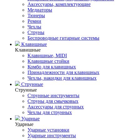
Аксессуары, комплектующие
Медиаторы
Тюнеры
Ремни
Чехлы
Струны
Беспроводные гитарные системы
Клавишные
Клавишные
Клавишные, MIDI
Клавишные стойки
Комбо для клавишных
Принадлежности для клавишных
Чехлы, накидки для клавишных
Струнные
Струнные
Струнные инструменты
Струны для смычковых
Аксессуары для струнных
Чехлы для струнных
Ударные
Ударные
Ударные установки
Ударные инструменты