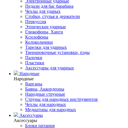
Электронные ударные
Педали для бас барабана
Чехлы для ударых
Стойки, стулья и держатели
Перкуссия
Этнические ударные
Глюкофоны, Ханги
Ксилофоны
Колокольчики
Тарелки для ударных
Тренировочные установки, пэды
Палочки
Пластики
Аксессуары для ударных
Народные
Народные
Варганы
Баяны, Аккордеоны
Народные струнные
Струны для народных инструментов
Чехлы для народных
Медиаторы для народных
Аксессуары
Аксессуары
Блоки питания