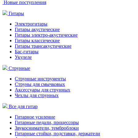
Новые поступления
Гитары
Электрогитары
Гитары акустические
Гитары электро-акустические
Гитары классические
Гитары трансакустические
Бас-гитары
Укулеле
Струнные
Струнные инструменты
Струны для смычковых
Аксессуары для струнных
Чехлы для струнных
Все для гитар
Гитарное усиление
Гитарные педали, процессоры
Звукосниматели, темброблоки
Гитарные стойки, подставки, держатели