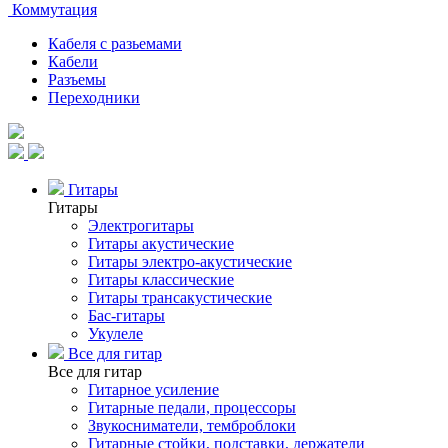
Коммутация
Кабеля с разьемами
Кабели
Разъемы
Переходники
Гитары
Гитары
Электрогитары
Гитары акустические
Гитары электро-акустические
Гитары классические
Гитары трансакустические
Бас-гитары
Укулеле
Все для гитар
Все для гитар
Гитарное усиление
Гитарные педали, процессоры
Звукосниматели, темброблоки
Гитарные стойки, подставки, держатели