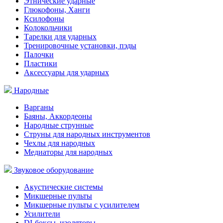
Этнические ударные
Глюкофоны, Ханги
Ксилофоны
Колокольчики
Тарелки для ударных
Тренировочные установки, пэды
Палочки
Пластики
Аксессуары для ударных
Народные
Варганы
Баяны, Аккордеоны
Народные струнные
Струны для народных инструментов
Чехлы для народных
Медиаторы для народных
Звуковое оборудование
Акустические системы
Микшерные пульты
Микшерные пульты с усилителем
Усилители
DI-боксы, изоляторы