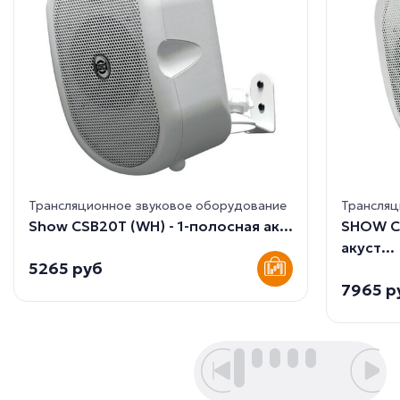
Трансляционное звуковое оборудование
Трансляц
Show CSB20T (WH) - 1-полосная ак...
SHOW C
акуст...
5265 руб
7965 р