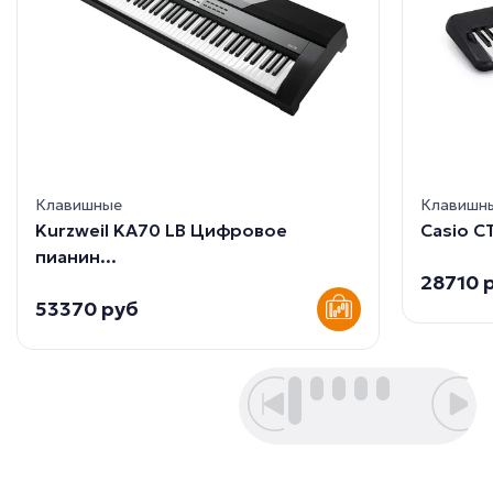
Клавишные
Клавишн
Kurzweil KA70 LB Цифровое
Casio CT
пианин...
28710 
53370 руб