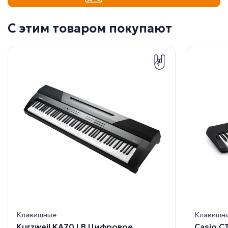
С этим товаром покупают
Клавишные
Клавишн
Kurzweil KA70 LB Цифровое
Casio CT