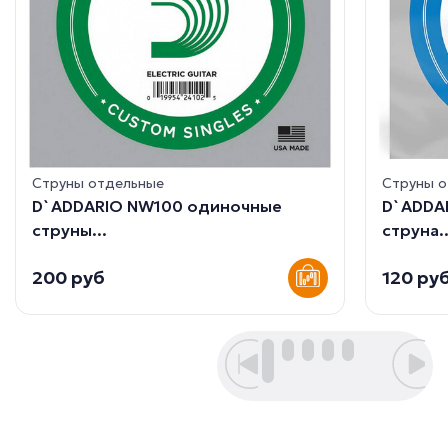
Струны отдельные
Струны 
D`ADDARIO NW100 одиночные
D`ADDA
струны...
струна..
200 руб
120 ру