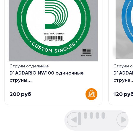
Струны отдельные
Струны 
D`ADDARIO NW100 одиночные
D`ADDA
струны...
струна..
200 руб
120 ру