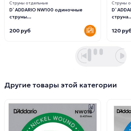
Струны отдельные
Струны 
D`ADDARIO NW100 одиночные
D`ADDA
струны...
струна..
200 руб
120 ру
Другие товары этой категории