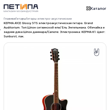
Каталог
Главная
Гитары
Гитары электро-акустические
KEPMA A1CE Glossy 3TS электроакустическая гитара. Grand
Auditorium. Топ:Шпон ситхинской ели/ Ель Энгельмана. Обечайка и
задняя дека:Шпон даммара/Сапеле. Электроника: KEPMA K1. Цвет:
Sunburst, лак.