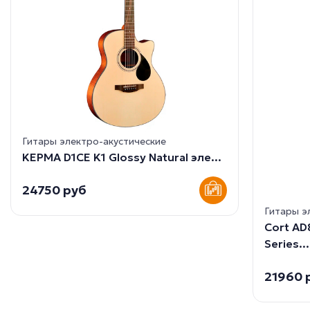
Гитары электро-акустические
KEPMA D1CE K1 Glossy Natural эле...
24750 руб
Гитары э
Cort AD
Series...
21960 