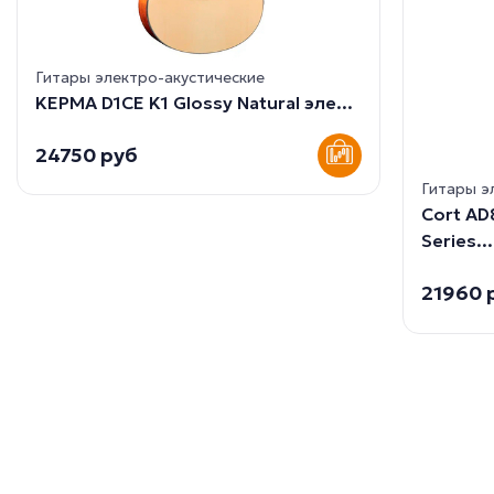
Гитары электро-акустические
KEPMA D1CE K1 Glossy Natural эле...
24750 руб
Гитары э
Cort AD
Series...
21960 