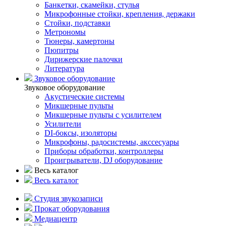
Банкетки, скамейки, стулья
Микрофонные стойки, крепления, держаки
Стойки, подставки
Метрономы
Тюнеры, камертоны
Пюпитры
Дирижерские палочки
Литература
Звуковое оборудование
Звуковое оборудование
Акустические системы
Микшерные пульты
Микшерные пульты с усилителем
Усилители
DI-боксы, изоляторы
Микрофоны, радосистемы, акссесуары
Приборы обработки, контроллеры
Проигрыватели, DJ оборудование
Весь каталог
Весь каталог
Студия звукозаписи
Прокат оборудования
Медиацентр