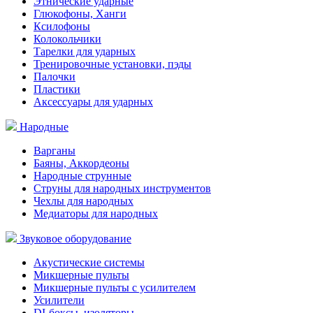
Этнические ударные
Глюкофоны, Ханги
Ксилофоны
Колокольчики
Тарелки для ударных
Тренировочные установки, пэды
Палочки
Пластики
Аксессуары для ударных
Народные
Варганы
Баяны, Аккордеоны
Народные струнные
Струны для народных инструментов
Чехлы для народных
Медиаторы для народных
Звуковое оборудование
Акустические системы
Микшерные пульты
Микшерные пульты с усилителем
Усилители
DI-боксы, изоляторы