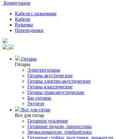
Коммутация
Кабеля с разьемами
Кабели
Разъемы
Переходники
Гитары
Гитары
Электрогитары
Гитары акустические
Гитары электро-акустические
Гитары классические
Гитары трансакустические
Бас-гитары
Укулеле
Все для гитар
Все для гитар
Гитарное усиление
Гитарные педали, процессоры
Звукосниматели, темброблоки
Гитарные стойки, подставки, держатели