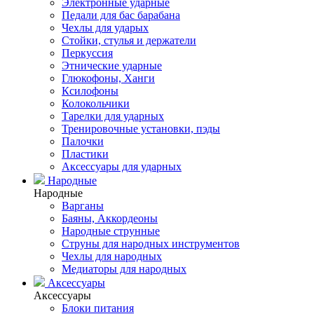
Электронные ударные
Педали для бас барабана
Чехлы для ударых
Стойки, стулья и держатели
Перкуссия
Этнические ударные
Глюкофоны, Ханги
Ксилофоны
Колокольчики
Тарелки для ударных
Тренировочные установки, пэды
Палочки
Пластики
Аксессуары для ударных
Народные
Народные
Варганы
Баяны, Аккордеоны
Народные струнные
Струны для народных инструментов
Чехлы для народных
Медиаторы для народных
Аксессуары
Аксессуары
Блоки питания