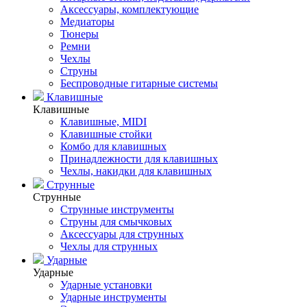
Аксессуары, комплектующие
Медиаторы
Тюнеры
Ремни
Чехлы
Струны
Беспроводные гитарные системы
Клавишные
Клавишные
Клавишные, MIDI
Клавишные стойки
Комбо для клавишных
Принадлежности для клавишных
Чехлы, накидки для клавишных
Струнные
Струнные
Струнные инструменты
Струны для смычковых
Аксессуары для струнных
Чехлы для струнных
Ударные
Ударные
Ударные установки
Ударные инструменты