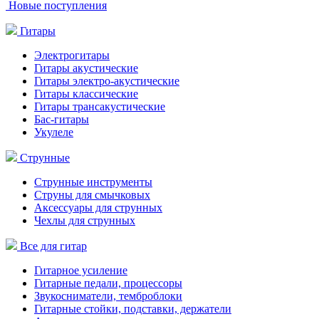
Новые поступления
Гитары
Электрогитары
Гитары акустические
Гитары электро-акустические
Гитары классические
Гитары трансакустические
Бас-гитары
Укулеле
Струнные
Струнные инструменты
Струны для смычковых
Аксессуары для струнных
Чехлы для струнных
Все для гитар
Гитарное усиление
Гитарные педали, процессоры
Звукосниматели, темброблоки
Гитарные стойки, подставки, держатели