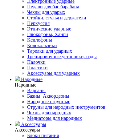
Электронные ударные
Педали для бас барабана
Чехлы для ударых
Стойки, стулья и держатели
Перкуссия
Этнические ударные
Глюкофоны, Ханги
Ксилофоны
Колокольчики
Тарелки для ударных
Тренировочные установки, пэды
Палочки
Пластики
Аксессуары для ударных
Народные
Народные
Варганы
Баяны, Аккордеоны
Народные струнные
Струны для народных инструментов
Чехлы для народных
Медиаторы для народных
Аксессуары
Аксессуары
Блоки питания