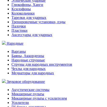
Этнические ударные
Глюкофоны, Ханги
Ксилофоны
Колокольчики
Тарелки для ударных
Тренировочные установки, пэды
Палочки
Пластики
Аксессуары для ударных
Народные
Варганы
Баяны, Аккордеоны
Народные струнные
Струны для народных инструментов
Чехлы для народных
Медиаторы для народных
Звуковое оборудование
Акустические системы
Микшерные пульты
Микшерные пульты с усилителем
Усилители
DI-боксы, изоляторы