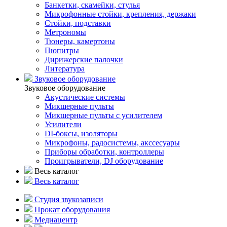
Банкетки, скамейки, стулья
Микрофонные стойки, крепления, держаки
Стойки, подставки
Метрономы
Тюнеры, камертоны
Пюпитры
Дирижерские палочки
Литература
Звуковое оборудование
Звуковое оборудование
Акустические системы
Микшерные пульты
Микшерные пульты с усилителем
Усилители
DI-боксы, изоляторы
Микрофоны, радосистемы, акссесуары
Приборы обработки, контроллеры
Проигрыватели, DJ оборудование
Весь каталог
Весь каталог
Студия звукозаписи
Прокат оборудования
Медиацентр