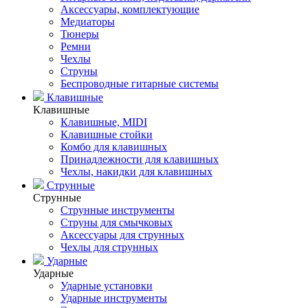
Аксессуары, комплектующие
Медиаторы
Тюнеры
Ремни
Чехлы
Струны
Беспроводные гитарные системы
Клавишные
Клавишные
Клавишные, MIDI
Клавишные стойки
Комбо для клавишных
Принадлежности для клавишных
Чехлы, накидки для клавишных
Струнные
Струнные
Струнные инструменты
Струны для смычковых
Аксессуары для струнных
Чехлы для струнных
Ударные
Ударные
Ударные установки
Ударные инструменты