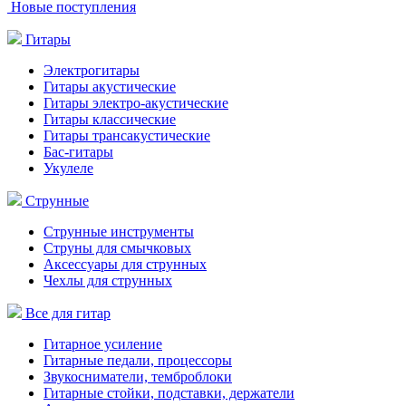
Новые поступления
Гитары
Электрогитары
Гитары акустические
Гитары электро-акустические
Гитары классические
Гитары трансакустические
Бас-гитары
Укулеле
Струнные
Струнные инструменты
Струны для смычковых
Аксессуары для струнных
Чехлы для струнных
Все для гитар
Гитарное усиление
Гитарные педали, процессоры
Звукосниматели, темброблоки
Гитарные стойки, подставки, держатели