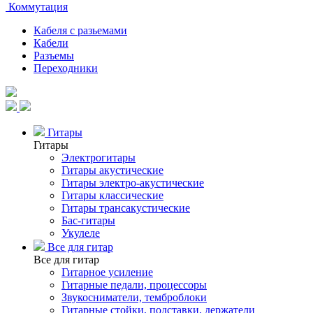
Коммутация
Кабеля с разьемами
Кабели
Разъемы
Переходники
Гитары
Гитары
Электрогитары
Гитары акустические
Гитары электро-акустические
Гитары классические
Гитары трансакустические
Бас-гитары
Укулеле
Все для гитар
Все для гитар
Гитарное усиление
Гитарные педали, процессоры
Звукосниматели, темброблоки
Гитарные стойки, подставки, держатели