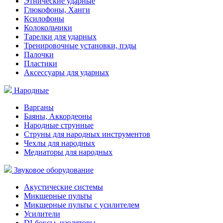
Этнические ударные
Глюкофоны, Ханги
Ксилофоны
Колокольчики
Тарелки для ударных
Тренировочные установки, пэды
Палочки
Пластики
Аксессуары для ударных
Народные
Варганы
Баяны, Аккордеоны
Народные струнные
Струны для народных инструментов
Чехлы для народных
Медиаторы для народных
Звуковое оборудование
Акустические системы
Микшерные пульты
Микшерные пульты с усилителем
Усилители
DI-боксы, изоляторы