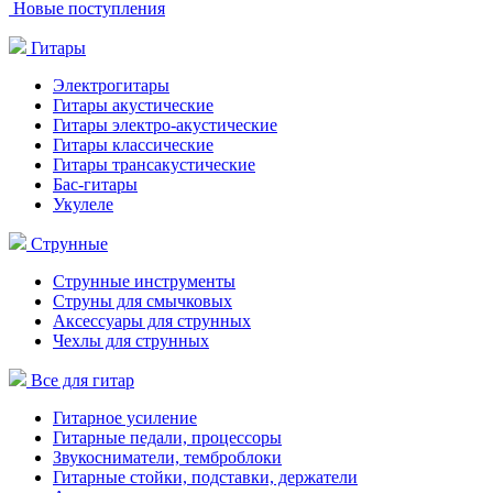
Новые поступления
Гитары
Электрогитары
Гитары акустические
Гитары электро-акустические
Гитары классические
Гитары трансакустические
Бас-гитары
Укулеле
Струнные
Струнные инструменты
Струны для смычковых
Аксессуары для струнных
Чехлы для струнных
Все для гитар
Гитарное усиление
Гитарные педали, процессоры
Звукосниматели, темброблоки
Гитарные стойки, подставки, держатели