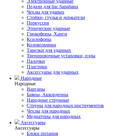
Электронные ударные
Педали для бас барабана
Чехлы для ударых
Стойки, стулья и держатели
Перкуссия
Этнические ударные
Глюкофоны, Ханги
Ксилофоны
Колокольчики
Тарелки для ударных
Тренировочные установки, пэды
Палочки
Пластики
Аксессуары для ударных
Народные
Народные
Варганы
Баяны, Аккордеоны
Народные струнные
Струны для народных инструментов
Чехлы для народных
Медиаторы для народных
Аксессуары
Аксессуары
Блоки питания