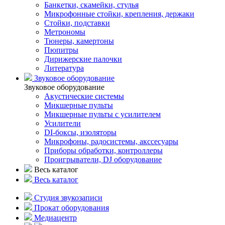
Банкетки, скамейки, стулья
Микрофонные стойки, крепления, держаки
Стойки, подставки
Метрономы
Тюнеры, камертоны
Пюпитры
Дирижерские палочки
Литература
Звуковое оборудование
Звуковое оборудование
Акустические системы
Микшерные пульты
Микшерные пульты с усилителем
Усилители
DI-боксы, изоляторы
Микрофоны, радосистемы, акссесуары
Приборы обработки, контроллеры
Проигрыватели, DJ оборудование
Весь каталог
Весь каталог
Студия звукозаписи
Прокат оборудования
Медиацентр