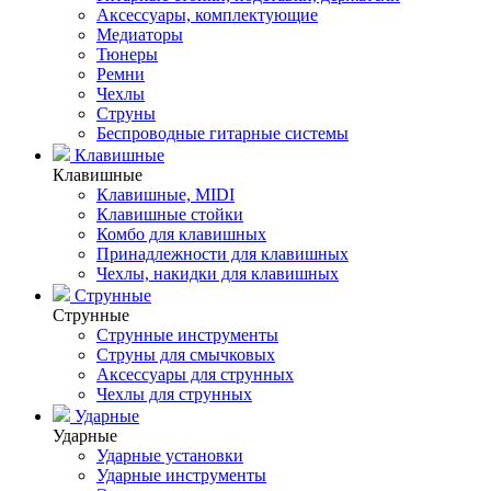
Аксессуары, комплектующие
Медиаторы
Тюнеры
Ремни
Чехлы
Струны
Беспроводные гитарные системы
Клавишные
Клавишные
Клавишные, MIDI
Клавишные стойки
Комбо для клавишных
Принадлежности для клавишных
Чехлы, накидки для клавишных
Струнные
Струнные
Струнные инструменты
Струны для смычковых
Аксессуары для струнных
Чехлы для струнных
Ударные
Ударные
Ударные установки
Ударные инструменты