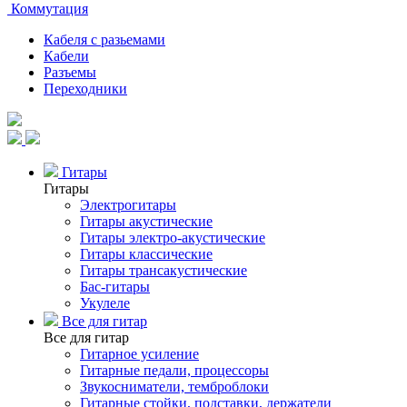
Коммутация
Кабеля с разьемами
Кабели
Разъемы
Переходники
Гитары
Гитары
Электрогитары
Гитары акустические
Гитары электро-акустические
Гитары классические
Гитары трансакустические
Бас-гитары
Укулеле
Все для гитар
Все для гитар
Гитарное усиление
Гитарные педали, процессоры
Звукосниматели, темброблоки
Гитарные стойки, подставки, держатели