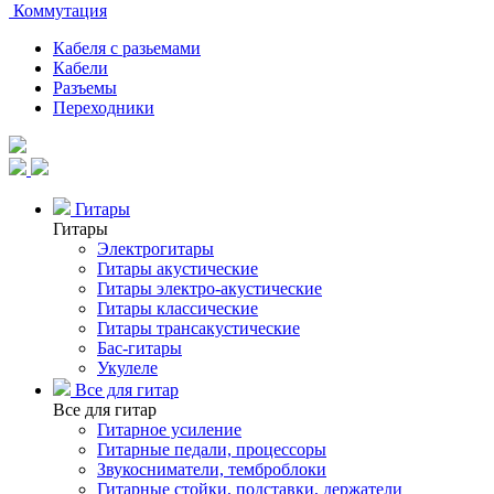
Коммутация
Кабеля с разьемами
Кабели
Разъемы
Переходники
Гитары
Гитары
Электрогитары
Гитары акустические
Гитары электро-акустические
Гитары классические
Гитары трансакустические
Бас-гитары
Укулеле
Все для гитар
Все для гитар
Гитарное усиление
Гитарные педали, процессоры
Звукосниматели, темброблоки
Гитарные стойки, подставки, держатели