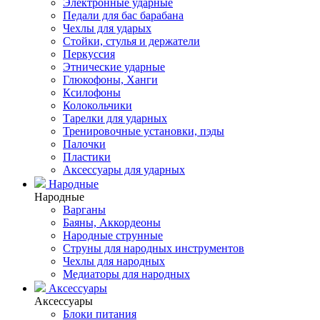
Электронные ударные
Педали для бас барабана
Чехлы для ударых
Стойки, стулья и держатели
Перкуссия
Этнические ударные
Глюкофоны, Ханги
Ксилофоны
Колокольчики
Тарелки для ударных
Тренировочные установки, пэды
Палочки
Пластики
Аксессуары для ударных
Народные
Народные
Варганы
Баяны, Аккордеоны
Народные струнные
Струны для народных инструментов
Чехлы для народных
Медиаторы для народных
Аксессуары
Аксессуары
Блоки питания