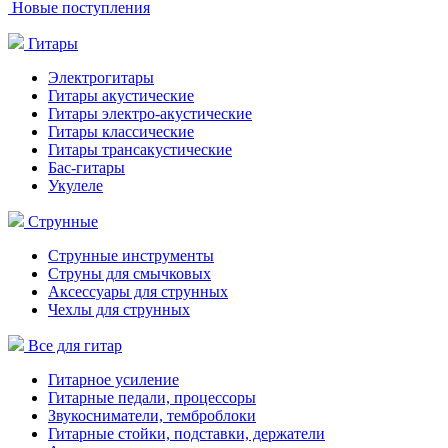
Новые поступления
Гитары
Электрогитары
Гитары акустические
Гитары электро-акустические
Гитары классические
Гитары трансакустические
Бас-гитары
Укулеле
Струнные
Струнные инструменты
Струны для смычковых
Аксессуары для струнных
Чехлы для струнных
Все для гитар
Гитарное усиление
Гитарные педали, процессоры
Звукосниматели, темброблоки
Гитарные стойки, подставки, держатели