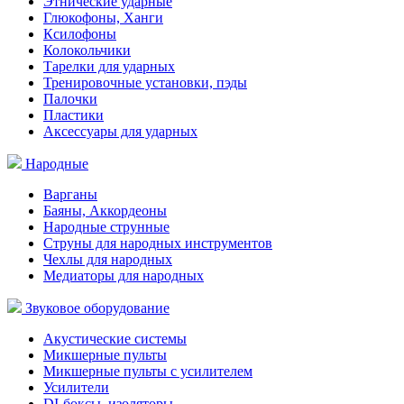
Этнические ударные
Глюкофоны, Ханги
Ксилофоны
Колокольчики
Тарелки для ударных
Тренировочные установки, пэды
Палочки
Пластики
Аксессуары для ударных
Народные
Варганы
Баяны, Аккордеоны
Народные струнные
Струны для народных инструментов
Чехлы для народных
Медиаторы для народных
Звуковое оборудование
Акустические системы
Микшерные пульты
Микшерные пульты с усилителем
Усилители
DI-боксы, изоляторы