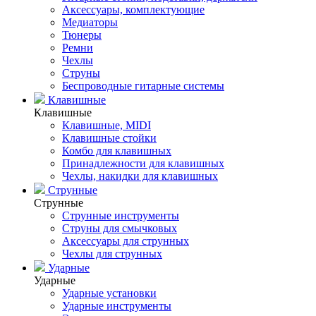
Аксессуары, комплектующие
Медиаторы
Тюнеры
Ремни
Чехлы
Струны
Беспроводные гитарные системы
Клавишные
Клавишные
Клавишные, MIDI
Клавишные стойки
Комбо для клавишных
Принадлежности для клавишных
Чехлы, накидки для клавишных
Струнные
Струнные
Струнные инструменты
Струны для смычковых
Аксессуары для струнных
Чехлы для струнных
Ударные
Ударные
Ударные установки
Ударные инструменты