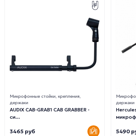
Микрофонные стойки, крепления,
Микрофон
держаки
держаки
AUDIX CAB-GRAB1 CAB GRABBER -
Hercule
cи...
микрофо
3465 руб
5490 р