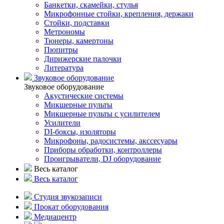
Банкетки, скамейки, стулья
Микрофонные стойки, крепления, держаки
Стойки, подставки
Метрономы
Тюнеры, камертоны
Пюпитры
Дирижерские палочки
Литература
Звуковое оборудование
Звуковое оборудование
Акустические системы
Микшерные пульты
Микшерные пульты с усилителем
Усилители
DI-боксы, изоляторы
Микрофоны, радосистемы, акссесуары
Приборы обработки, контроллеры
Проигрыватели, DJ оборудование
Весь каталог
Весь каталог
Студия звукозаписи
Прокат оборудования
Медиацентр