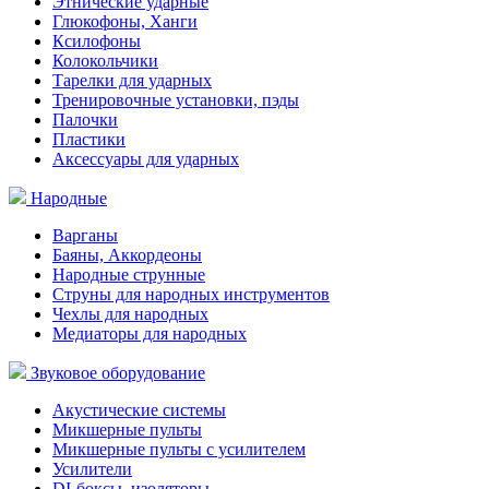
Этнические ударные
Глюкофоны, Ханги
Ксилофоны
Колокольчики
Тарелки для ударных
Тренировочные установки, пэды
Палочки
Пластики
Аксессуары для ударных
Народные
Варганы
Баяны, Аккордеоны
Народные струнные
Струны для народных инструментов
Чехлы для народных
Медиаторы для народных
Звуковое оборудование
Акустические системы
Микшерные пульты
Микшерные пульты с усилителем
Усилители
DI-боксы, изоляторы