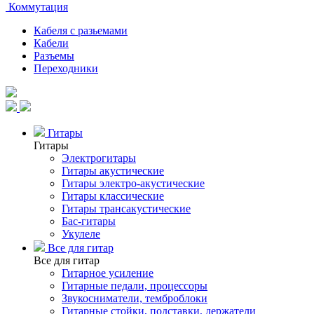
Коммутация
Кабеля с разьемами
Кабели
Разъемы
Переходники
Гитары
Гитары
Электрогитары
Гитары акустические
Гитары электро-акустические
Гитары классические
Гитары трансакустические
Бас-гитары
Укулеле
Все для гитар
Все для гитар
Гитарное усиление
Гитарные педали, процессоры
Звукосниматели, темброблоки
Гитарные стойки, подставки, держатели