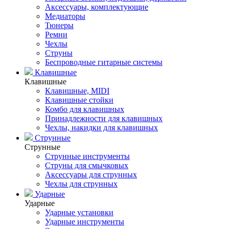
Аксессуары, комплектующие
Медиаторы
Тюнеры
Ремни
Чехлы
Струны
Беспроводные гитарные системы
Клавишные
Клавишные
Клавишные, MIDI
Клавишные стойки
Комбо для клавишных
Принадлежности для клавишных
Чехлы, накидки для клавишных
Струнные
Струнные
Струнные инструменты
Струны для смычковых
Аксессуары для струнных
Чехлы для струнных
Ударные
Ударные
Ударные установки
Ударные инструменты