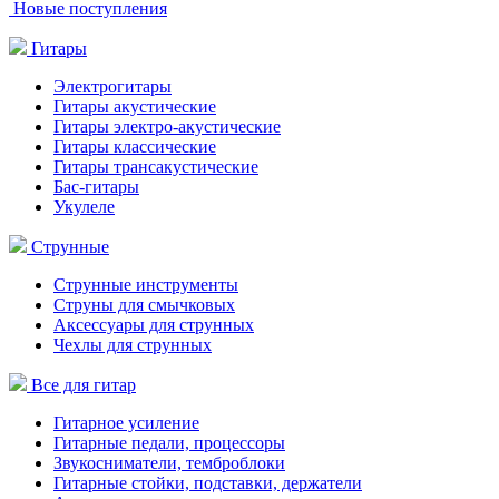
Новые поступления
Гитары
Электрогитары
Гитары акустические
Гитары электро-акустические
Гитары классические
Гитары трансакустические
Бас-гитары
Укулеле
Струнные
Струнные инструменты
Струны для смычковых
Аксессуары для струнных
Чехлы для струнных
Все для гитар
Гитарное усиление
Гитарные педали, процессоры
Звукосниматели, темброблоки
Гитарные стойки, подставки, держатели