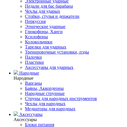
Электронные ударные
Педали для бас барабана
Чехлы для ударых
Стойки, стулья и держатели
Перкуссия
Этнические ударные
Глюкофоны, Ханги
Ксилофоны
Колокольчики
Тарелки для ударных
Тренировочные установки, пэды
Палочки
Пластики
Аксессуары для ударных
Народные
Народные
Варганы
Баяны, Аккордеоны
Народные струнные
Струны для народных инструментов
Чехлы для народных
Медиаторы для народных
Аксессуары
Аксессуары
Блоки питания