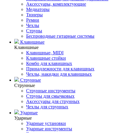
Аксессуары, комплектующие
Медиаторы
Тюнеры
Ремни
Чехлы
Струны
Беспроводные гитарные системы
Клавишные
Клавишные
Клавишные, MIDI
Клавишные стойки
Комбо для клавишных
Принадлежности для клавишных
Чехлы, накидки для клавишных
Струнные
Струнные
Струнные инструменты
Струны для смычковых
Аксессуары для струнных
Чехлы для струнных
Ударные
Ударные
Ударные установки
Ударные инструменты