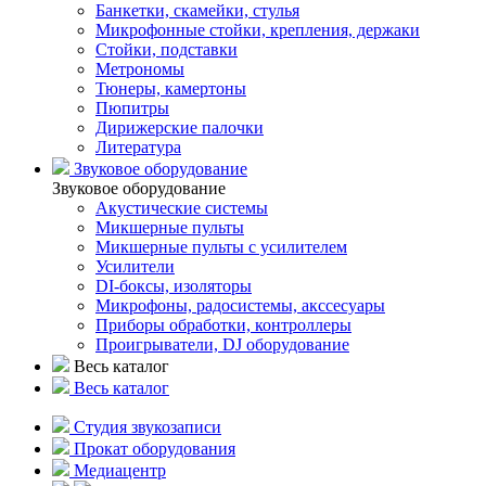
Банкетки, скамейки, стулья
Микрофонные стойки, крепления, держаки
Стойки, подставки
Метрономы
Тюнеры, камертоны
Пюпитры
Дирижерские палочки
Литература
Звуковое оборудование
Звуковое оборудование
Акустические системы
Микшерные пульты
Микшерные пульты с усилителем
Усилители
DI-боксы, изоляторы
Микрофоны, радосистемы, акссесуары
Приборы обработки, контроллеры
Проигрыватели, DJ оборудование
Весь каталог
Весь каталог
Студия звукозаписи
Прокат оборудования
Медиацентр