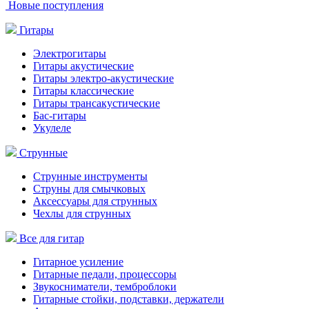
Новые поступления
Гитары
Электрогитары
Гитары акустические
Гитары электро-акустические
Гитары классические
Гитары трансакустические
Бас-гитары
Укулеле
Струнные
Струнные инструменты
Струны для смычковых
Аксессуары для струнных
Чехлы для струнных
Все для гитар
Гитарное усиление
Гитарные педали, процессоры
Звукосниматели, темброблоки
Гитарные стойки, подставки, держатели