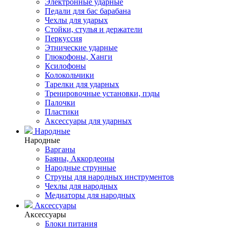
Электронные ударные
Педали для бас барабана
Чехлы для ударых
Стойки, стулья и держатели
Перкуссия
Этнические ударные
Глюкофоны, Ханги
Ксилофоны
Колокольчики
Тарелки для ударных
Тренировочные установки, пэды
Палочки
Пластики
Аксессуары для ударных
Народные
Народные
Варганы
Баяны, Аккордеоны
Народные струнные
Струны для народных инструментов
Чехлы для народных
Медиаторы для народных
Аксессуары
Аксессуары
Блоки питания