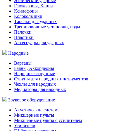
Этнические ударные
Глюкофоны, Ханги
Ксилофоны
Колокольчики
Тарелки для ударных
Тренировочные установки, пэды
Палочки
Пластики
Аксессуары для ударных
Народные
Варганы
Баяны, Аккордеоны
Народные струнные
Струны для народных инструментов
Чехлы для народных
Медиаторы для народных
Звуковое оборудование
Акустические системы
Микшерные пульты
Микшерные пульты с усилителем
Усилители
DI-боксы, изоляторы