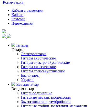
Коммутация
Кабеля с разьемами
Кабели
Разъемы
Переходники
Гитары
Гитары
Электрогитары
Гитары акустические
Гитары электро-акустические
Гитары классические
Гитары трансакустические
Бас-гитары
Укулеле
Все для гитар
Все для гитар
Гитарное усиление
Гитарные педали, процессоры
Звукосниматели, темброблоки
Гитарные стойки, подставки, держатели